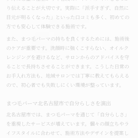
り伝えることが大切です。実際に「派手すぎず、自然に
忙しくても続けやすいまつ毛パーマの習慣
目元が明るくなった」といった口コミも多く、初めての
化
方でも安心して体験できる施術です。
まつ毛パーマ名古屋で叶えるケア方法の工
夫
また、まつ毛パーマの持ちを良くするためには、施術後
まつ毛パーマで自然な目元を長持ちさせる
のケアが重要です。洗顔時に強くこすらない、オイルク
秘訣
レンジングを避けるなど、サロンからのアドバイスを守
ることで長持ちさせることができます。こうした日常の
自律と自分らしさを両立するまつ毛パーマ
お手入れ方法も、地域サロンでは丁寧に教えてもらえる
術
ので、初心者でも失敗しにくい環境が整っています。
コスパと仕上がり両立するまつ毛パーマ選び方
まつ毛パーマ3000円以下で賢く選ぶ方法
まつ毛パーマ北名古屋市で自分らしさを演出
コスパ重視派のまつ毛パーマ選びのポイン
北名古屋市では、まつ毛パーマを通じて「自分らしさ」
ト
を重視したサービスが増えています。個々の顔立ちやラ
まつ毛パーマ名古屋の相場と選び方のコツ
イフスタイルに合わせて、施術方法やデザインを提案し
口コミランキング活用でお得なまつ毛パー