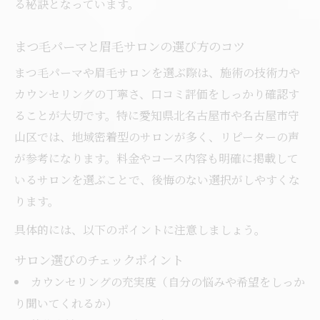
る秘訣となっています。
まつ毛パーマ北名古屋市で通いやすさを実
感
まつ毛パーマと眉毛サロンの選び方のコツ
守山区で選ぶまつ毛パーマの通勤通学アク
まつ毛パーマや眉毛サロンを選ぶ際は、施術の技術力や
セス
カウンセリングの丁寧さ、口コミ評価をしっかり確認す
まつ毛パーマと眉毛サロンの両立も可能な
ることが大切です。特に愛知県北名古屋市や名古屋市守
理由
山区では、地域密着型のサロンが多く、リピーターの声
まつ毛パーマ口コミ評判で選ぶ通いやすい
が参考になります。料金やコース内容も明確に掲載して
店
いるサロンを選ぶことで、後悔のない選択がしやすくな
まつ毛パーマ名古屋周辺の利便性を比較
ります。
具体的には、以下のポイントに注意しましょう。
サロン選びのチェックポイント
カウンセリングの充実度（自分の悩みや希望をしっか
り聞いてくれるか）