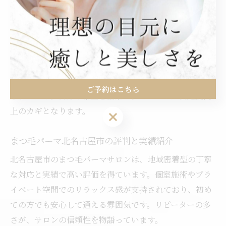
います。施術後のまつ毛の状態や、次回予約のしやすさ
も、リピーター獲得の要因です。
注意点として、口コミは個人差があるため、複数の意見
を参考にすることが大切です。失敗例としては「思った
よりカールが強すぎた」「持ちが短かった」などが挙げ
ご予約はこちら
られるため、自分の希望を正確に伝えることが満足度向
上のカギとなります。
ご予約はこちら
まつ毛パーマ北名古屋市の評判と実績紹介
北名古屋市のまつ毛パーマサロンは、地域密着型の丁寧
な対応と実績で高い評価を得ています。個室施術やプラ
イベート空間でのリラックス感が支持されており、初め
ての方でも安心して通える雰囲気です。リピーターの多
さが、サロンの信頼性を物語っています。