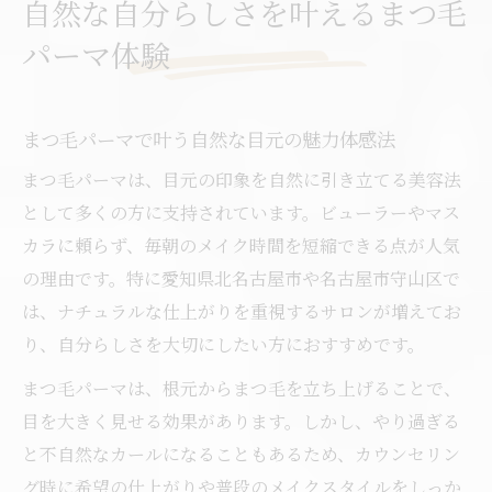
自然な自分らしさを叶えるまつ毛
まつ毛パーマを通じて自律した美しさを実
パーマ体験
感
まつ毛パーマで目元印象が変わる理由に迫る
まつ毛パーマが目元の印象を変える要素と
まつ毛パーマで叶う自然な目元の魅力体感法
は
まつ毛パーマは、目元の印象を自然に引き立てる美容法
自然なカールでまつ毛パーマの効果を実感
として多くの方に支持されています。ビューラーやマス
まつ毛パーマ名古屋で印象アップの理由解
カラに頼らず、毎朝のメイク時間を短縮できる点が人気
説
の理由です。特に愛知県北名古屋市や名古屋市守山区で
まつ毛パーマ口コミランキングの注目ポイ
は、ナチュラルな仕上がりを重視するサロンが増えてお
ント
り、自分らしさを大切にしたい方におすすめです。
まつ毛パーマ北名古屋市の評判と実績紹介
まつ毛パーマは、根元からまつ毛を立ち上げることで、
自律した美しさへ導く新しいまつ毛ケア習慣
目を大きく見せる効果があります。しかし、やり過ぎる
まつ毛パーマで始める自律した美しさの第
と不自然なカールになることもあるため、カウンセリン
一歩
グ時に希望の仕上がりや普段のメイクスタイルをしっか