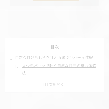
目次
自然な自分らしさを叶えるまつ毛パーマ体験
まつ毛パーマで叶う自然な目元の魅力体感
法
まつ毛パーマ北名古屋市で自分らしさを演
出
まつ毛パーマと眉毛サロンの選び方のコツ
口コミで人気のまつ毛パーマ体験ポイント