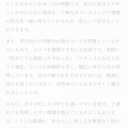
てくれるサロンが多いのが特徴です。自分に似合うデザ
マ
インが分からない場合も、丁寧なカウンセリングで理想
まつ毛パーマ北名古屋市のコスパ比較術
の目元を一緒に考えてくれるため、安心して任せること
まつ毛パーマ口コミ比較で理想の目元へ近づく
ができます。
まつ毛パーマ口コミランキング徹底チェッ
また、学生向けの学割やお得なコースを用意しているサ
ク
ロンもあり、コスパを重視する方にも好評です。実際に
まつ毛パーマで迷ったら口コミ比較が重要
「初めてでも相談しやすかった」「ナチュラルな仕上が
北名古屋市で人気のまつ毛パーマ口コミ選
りで満足」といった体験談も多く、幅広い年代の方が利
び
用しています。自分の魅力を引き出すためには、無理に
流行を追うのではなく、自然体でいられるデザイン選び
まつ毛パーマ体験談から理想のサロンを発
がポイントです。
見
まつ毛パーマ名古屋の口コミで選ぶ理由
さらに、日々の忙しさの中でも通いやすい立地や、子連
通いやすさ重視なら北名古屋市や守山区もおす
れでも利用しやすい環境を整えているサロンもありま
すめ
す。こうした配慮が、自分らしい美しさを無理なく続け