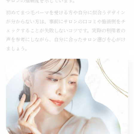
サロンの信頼度を示しています。
初めてまつ毛パーマを受ける方や自分に似合うデザイン
が分からない方は、事前にサロンの口コミや施術例をチ
ェックすることが失敗しないコツです。実際の利用者の
声を参考にしながら、自分に合ったサロン選びを心がけ
ましょう。
まつ毛パーマ口コミランキングの注目ポイント
まつ毛パーマの口コミランキングを見る際は、仕上がり
の自然さや持続力、施術時の丁寧さが高評価のポイント
となります。特に北名古屋市や名古屋市守山区では、
「自然な目元になった」「カウンセリングが丁寧だっ
た」といった声が多く見受けられます。
ランキング上位のサロンは、技術力だけでなく、リラッ
クスできる個室施術やアフターケアの充実も評価されて