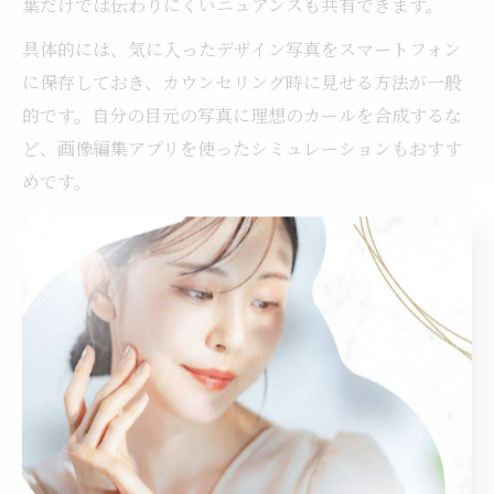
葉だけでは伝わりにくいニュアンスも共有できます。
具体的には、気に入ったデザイン写真をスマートフォン
に保存しておき、カウンセリング時に見せる方法が一般
的です。自分の目元の写真に理想のカールを合成するな
ど、画像編集アプリを使ったシミュレーションもおすす
めです。
また、サロンによっては撮影した写真をもとにデザイン
を提案してくれる場合もあるため、「まつ毛パーマ 写真
撮り方」についても事前に調べておくと安心です。画像
を活用することで、認識のズレを防ぎ、納得のいく仕上
がりにつながります。
まつ毛パーマ横から見た印象の伝え方のコツ
まつ毛パーマは正面だけでなく、横から見たときの印象