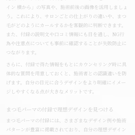
イン 横から」の写真や、施術前後の画像を活用しましょ
まつ毛パーマの長持ちに必要な習慣とは
う。これにより、サロンごとの仕上がりの違いや、まつ
まつ毛パーマ施術後の正しいケア手順解説
毛がどのようにカールするかを客観的に判断できます。
まつ毛パーマ後のNG行動一覧と理由を解説
また、付録の説明文や口コミ情報にも目を通し、NG行
まつ毛パーマを長持ちさせる巻き上げとケア術
為や注意点についても事前に確認することが失敗防止に
まつ毛パーマの巻き上げコツと長持ちの秘
つながります。
訣
さらに、付録で得た情報をもとにカウンセリング時に具
まつ毛パーマを長持ちさせるケア方法まと
体的な質問を用意しておくと、施術者との認識違いを防
め
げます。自分の目元に合うデザインをより明確にイメー
まつ毛パーマの持続力を高める生活習慣の
ジしやすくなる点が大きなメリットです。
工夫
まつ毛パーマ巻き上げ後の正しいアフター
まつ毛パーマの付録で理想デザインを見つける
ケア
まつ毛パーマの付録には、さまざまなデザイン例や施術
まつ毛パーマの美しさを保つ毎日のケア術
パターンが豊富に掲載されており、自分の理想デザイン