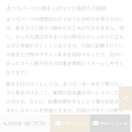
まつ毛パーマの巻き上げコツと長持ちの秘訣
まつ毛パーマの理想的な仕上がりと持続力を得るために
は、巻き上げ工程での細やかな工夫が欠かせません。特
に、ロッドの選び方やまつ毛の根元からしっかりと立ち
上げる角度がポイントとなります。付録に記載されてい
る巻き上げ例やデザイン見本を活用することで、自分に
合ったカール感や目元の印象を事前にイメージしやすく
なります。
巻き上げのコツとしては、まつ毛一本一本を丁寧にロッ
ドに巻き付けること、薬剤の塗布量を均一にすることが
大切です。さらに、放置時間を守ることで傷みを防ぎ、
きれいなカールを実現できます。付録のデザイン比較や
注意事項を参考に、施術時の失敗リスクを減らすことが
0568-48-2970
お問い合わせ
予約はこちら
可能です。