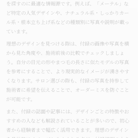
初めてのまつ毛パーマ付録活用で納得の仕上が
を探すのに最適な情報源です。例えば、「メーテル」な
りへ
ど特定の人気デザインや、ナチュラル系・しっかりカー
まつ毛パーマ付録で初心者も安心の選び方
ル系・根本立ち上げ系などの種類別に写真や説明が載っ
解説
ています。
まつ毛パーマ付録を活用した希望伝達のポ
理想のデザインを見つける際は、付録の画像や写真を横
イント
から見た角度や、施術前後の比較でチェックしましょ
まつ毛パーマ初体験で後悔しないための準
う。自分の目元の形やまつ毛の長さに似たモデルの写真
備術
を参考にすることで、より現実的なイメージが湧きやす
まつ毛パーマ付録で理想を形にする相談ポ
くなります。サロン選びの際も、付録の写真を持参して
イント
施術者に希望を伝えることで、オーダーミスを防ぐこと
が可能です。
まつ毛パーマ付録活用で納得できる仕上が
りを実現
また、付録の誌面や記事には、デザインごとの特徴やお
すすめの人なども解説されていることが多いので、初心
者から経験者まで幅広く活用できます。理想のデザイン