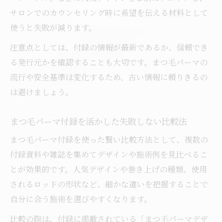
まつ毛パーマ横から見た印象の伝え方のコ
サロンでのカウンセリング時に希望を伝える材料として
ツ
使うと失敗が減ります。
後悔しないためのまつ毛パーマ基本知識とは
注意点としては、付録の情報が最新であるか、信頼でき
まつ毛パーマで後悔しないための基礎知識
る発行元かを確認することも大切です。まつ毛パーマの
集
流行や安全基準は変化するため、古い情報に頼りきるの
まつ毛パーマの平均価格と選び方のポイン
は避けましょう。
ト
まつ毛パーマ付録を活かした失敗しない比較法
まつ毛パーマ施術前に知るべき注意点まと
め
まつ毛パーマ付録を使った賢い比較方法として、複数の
まつ毛パーマの安全性と資格要件の確認法
付録資料や雑誌を集めてデザインや施術例を見比べるこ
まつ毛パーマで後悔しないための比較視点
とが効果的です。人気デザインや巻き上げの種類、使用
されるロッドの形状など、細かな違いを把握することで
施術後に守るべきまつ毛パーマのNG行動まとめ
自分に合う施術を選びやすくなります。
まつ毛パーマ施術後のNG行動と対策方法
まつ毛パーマ後に避けるべき注意ポイント
比較の際は、付録に掲載されている「まつ毛パーマデザ