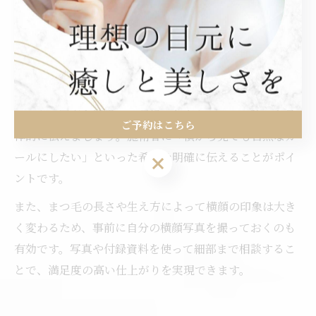
も大切です。特に「まつ毛パーマデザイン 横から」の検
索が多いことからも、横顔の美しさを意識する方が増え
ています。
横から見たときにカールが強すぎると不自然に見えるこ
とがあるため、付録の横顔イメージやサロンのビフォー
アフター写真を活用し、理想の角度やカールの強さを具
ご予約はこちら
体的に伝えましょう。施術者に「横から見ても自然なカ
ールにしたい」といった希望を明確に伝えることがポイ
ご予約はこちら
ントです。
また、まつ毛の長さや生え方によって横顔の印象は大き
く変わるため、事前に自分の横顔写真を撮っておくのも
有効です。写真や付録資料を使って細部まで相談するこ
とで、満足度の高い仕上がりを実現できます。