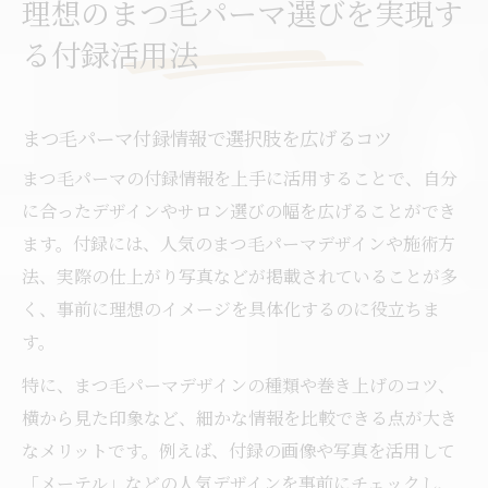
理想のまつ毛パーマ選びを実現す
まつ毛パーマ付録活用で後悔を防ぐポイン
る付録活用法
ト解説
まつ毛パーマ付録から人気デザインを知る
方法
まつ毛パーマ付録情報で選択肢を広げるコツ
まつ毛パーマデザインの種類と伝え方のポイン
まつ毛パーマの付録情報を上手に活用することで、自分
ト
に合ったデザインやサロン選びの幅を広げることができ
まつ毛パーマのデザイン種類と選び方の基
ます。付録には、人気のまつ毛パーマデザインや施術方
本
法、実際の仕上がり写真などが掲載されていることが多
まつ毛パーマデザインの人気傾向と伝え方
く、事前に理想のイメージを具体化するのに役立ちま
解説
す。
まつ毛パーマで理想に近づく伝え方のポイ
特に、まつ毛パーマデザインの種類や巻き上げのコツ、
ント
横から見た印象など、細かな情報を比較できる点が大き
まつ毛パーマデザインを画像で伝える活用
なメリットです。例えば、付録の画像や写真を活用して
術
「メーテル」などの人気デザインを事前にチェックし、