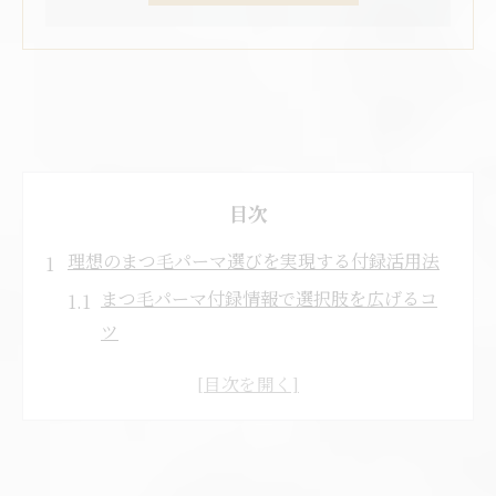
目次
理想のまつ毛パーマ選びを実現する付録活用法
まつ毛パーマ付録情報で選択肢を広げるコ
ツ
まつ毛パーマ付録を活かした失敗しない比
較法
まつ毛パーマの付録で理想デザインを見つ
ける