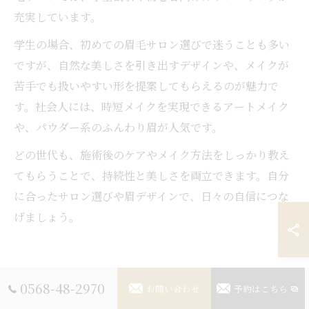
充実しています。
学生の場合、初めての眉毛サロン選びで迷うことも多い
ですが、自然な美しさを引き出すデザインや、メイクが
苦手でも扱いやすい形を提案してもらえるのが魅力で
す。社会人には、時短メイクを実現できるアートメイク
や、パウダー系のふんわり眉が人気です。
どの世代も、施術後のケアやメイク方法をしっかり教え
てもらうことで、持続性と美しさを両立できます。自分
に合ったサロン選びや眉デザインで、日々の自信につな
げましょう。
メンズも安心の北名古屋市アイブ
0568-48-2970
お問い合わせ
予約はこちら
ロウ情報