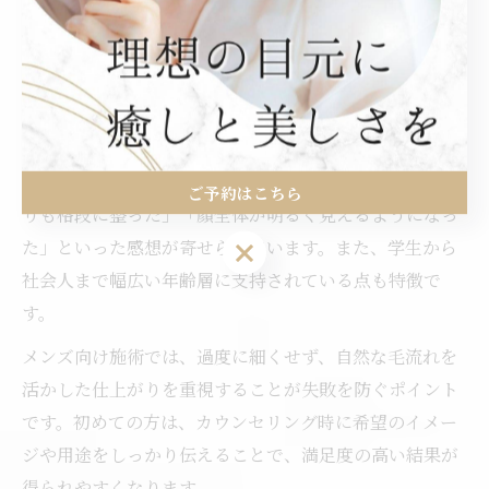
ネスシーンでの第一印象向上を目的とした施術が主流で
す。
具体的には、余分な毛を整えつつナチュラルな形をキー
プする「ナチュラル仕上げ」や、骨格に合わせて眉山の
位置や太さを調整する「オーダーメイドデザイン」が人
気です。施術を受けた男性からは「自分で手入れするよ
ご予約はこちら
りも格段に整った」「顔全体が明るく見えるようになっ
た」といった感想が寄せられています。また、学生から
ご予約はこちら
社会人まで幅広い年齢層に支持されている点も特徴で
す。
メンズ向け施術では、過度に細くせず、自然な毛流れを
活かした仕上がりを重視することが失敗を防ぐポイント
です。初めての方は、カウンセリング時に希望のイメー
ジや用途をしっかり伝えることで、満足度の高い結果が
得られやすくなります。