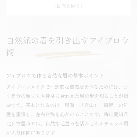
説
自宅で実践できる簡単アイブロウメイク術
眉毛の毛流れを活かすアイブロウのコツ
毎朝時短を叶えるアイブロウメイク方法
自然派の眉を引き出すアイブロウ
愛知県北名古屋市で叶える理想眉のコツ
術
アイブロウ選びで理想眉を実現する方法
北名古屋市で注目のアイブロウ施術体験談
アイブロウで作る自然な眉の基本ポイント
眉毛サロンで叶う自然なアイブロウの秘密
メンズにも人気のアイブロウ施術の傾向
アイブロウメイクで理想的な自然眉を作るためには、ま
学生や初心者でも安心のアイブロウ活用術
ず自分の顔立ちや骨格に合わせた眉の形を知ることが重
要です。基本となるのは「眉頭」「眉山」「眉尻」の位
眉毛サロンとアートの違いを徹底比較
置を意識し、左右対称を心がけることです。特に愛知県
アイブロウ施術で異なる仕上がりの特徴
北名古屋市では、自然な毛並みを活かしたナチュラル眉
眉毛サロンとアートの選び方と注意点
が人気傾向にあります。
アイブロウの定着性とコスパを比較検証