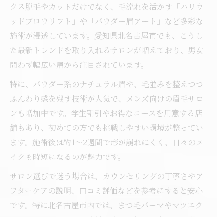
クス脱毛やカットだけでなく、毛流れを活かす「ハリウ
ビジネスにも対応したアイブロウの選択法
ッドブロウリフト」や「パウダー眉アート」など多彩な
ナチュラル眉メイクを日常で楽しむ方法
施術が浸透しています。愛知県北名古屋市でも、こうし
アイブロウで叶うナチュラル眉メイク術
た最新トレンドを取り入れるサロンが増えており、男女
時短かつ自然な眉を作るアイブロウ活用法
問わず幅広い層から注目されています。
朝のメイク時間を短縮するアイブロウ技術
特に、パウダー系のナチュラル眉や、毛並みを整えつつ
セルフで試せるアイブロウの実践アドバイ
ふんわり感を残す技術が人気で、メンズ向けの眉毛サロ
ス
ンも増加中です。学生割引やお得なコースを用意する店
日常使いに最適なアイブロウのポイント集
舗もあり、初めての方でも挑戦しやすい環境が整ってい
ます。施術後は約1〜2週間で形が崩れにくく、日々のメ
イクも時短になるのが魅力です。
サロン選びで迷う場合は、カウンセリングの丁寧さやア
フターケアの説明、口コミ評価などを参考にすると安心
です。特に北名古屋市内では、まつ毛パーマやマツエク