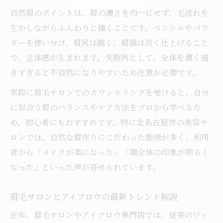
自然眉のポイントは、眉の濃さを均一にせず、毛流れを
サロン通いとセルフメイクのメリット分析
生かしながらふんわりと描くことです。ペンシルやパウ
アイブロウ施術回数や頻度の目安を解説
ダーを使い分け、眉尻は細く、眉頭は淡く仕上げること
アイブロウデザイン選びに迷った時は
で、立体感が生まれます。失敗例として、全体を濃く描
アイブロウデザイン別おすすめポイント
きすぎると不自然になりやすいため注意が必要です。
顔型や毛流れに合うアイブロウの選び方
実際に眉毛サロンでのカウンセリングを受けると、自分
アイブロウ施術で失敗しないコツを伝授
に似合う眉のバランスやケア方法をプロから学べるた
メンズも満足できるアイブロウデザイン案
め、初心者にもおすすめです。特に北名古屋市の美容サ
学生や社会人向けアイブロウの活用術
ロンでは、自然な眉作りにこだわった施術が多く、利用
者から「メイクが楽になった」「顔全体の印象が明るく
メンズも安心の北名古屋市アイブロウ情報
なった」といった声が寄せられています。
メンズ向けアイブロウ施術の最新トレンド
男性にも人気の自然な眉を作るアイブロウ
眉毛サロンとアイブロウの最新トレンド解説
初心者メンズが安心できるアイブロウ選び
近年、眉毛サロンやアイブロウ専門店では、従来のワッ
メンズ専用眉毛サロン活用のポイント解説