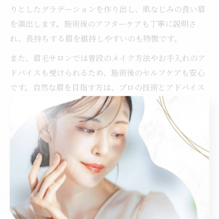
りとしたグラデーションを作り出し、肌なじみの良い眉
を演出します。施術後のアフターケアも丁寧に説明さ
れ、長持ちする眉を維持しやすいのも特徴です。
また、眉毛サロンでは普段のメイク方法やお手入れのア
ドバイスも受けられるため、施術後のセルフケアも安心
です。自然な眉を目指す方は、プロの技術とアドバイス
を活用することで理想のアイブロウを手に入れやすくな
ります。
メンズにも人気のアイブロウ施術の傾向
近年、男性の間でもアイブロウ施術の需要が増加してい
ます。北名古屋市でも、メンズ専用の眉毛サロンや男性
向けメニューを用意しているサロンが注目されていま
す。男性の場合、濃さや形を活かしつつ、清潔感やビジ