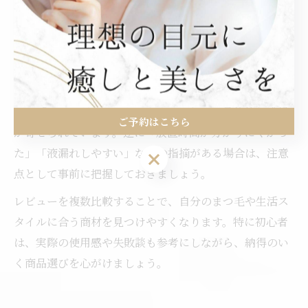
人のレビュー評価を参考にするのが有効です。特に「仕
上がりの満足度」「使いやすさ」「説明書の分かりやす
さ」などの口コミが多く見られる商品は、初心者にも人
気があります。
高評価の商材には「カールが長持ちする」「液がしみな
い」「ロッドがフィットしやすい」など、具体的な感想
ご予約はこちら
が寄せられています。逆に「放置時間が分かりにくかっ
た」「液漏れしやすい」などの指摘がある場合は、注意
ご予約はこちら
点として事前に把握しておきましょう。
レビューを複数比較することで、自分のまつ毛や生活ス
タイルに合う商材を見つけやすくなります。特に初心者
は、実際の使用感や失敗談も参考にしながら、納得のい
く商品選びを心がけましょう。