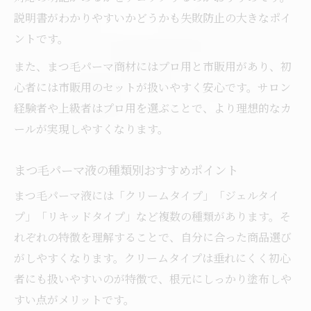
サロン用まつ毛パーマ液のメリット解説
説明書がわかりやすいかどうかも失敗防止の大きなポイ
ントです。
ランキング上位のまつ毛パーマ液比較
まつ毛パーマ液プロ用と市販の違いを知る
また、まつ毛パーマ商材にはプロ用と市販用があり、初
心者には市販用のセットが扱いやすく安心です。サロン
ロッドの違いで差がつくまつ毛パーマ体験
経験者や上級者はプロ用を選ぶことで、より理想的なカ
まつ毛パーマ ロッド人気の理由を解説
ールが実現しやすくなります。
まつ毛パーマ ロッドの比較ポイントとは
グルー不要ロッドの使いやすさを検証
まつ毛パーマ液の種類別おすすめポイント
まつ毛パーマ ロッド選びのコツと注意点
まつ毛パーマ液には「クリームタイプ」「ジェルタイ
ロッドサイズ別のまつ毛パーマ体験談
プ」「リキッドタイプ」など複数の種類があります。そ
まつ毛パーマ購入前にチェックしたいポイント
れぞれの特徴を理解することで、自分に合った商品選び
まつ毛パーマ商材選びで重視すべき点
がしやすくなります。クリームタイプは垂れにくく初心
まつ毛パーマ購入前の比較チェックリスト
者にも扱いやすいのが特徴で、根元にしっかり塗布しや
すい点がメリットです。
セルフまつ毛パーマ購入時の注意事項