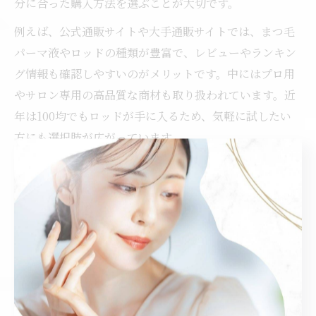
分に合った購入方法を選ぶことが大切です。
例えば、公式通販サイトや大手通販サイトでは、まつ毛
パーマ液やロッドの種類が豊富で、レビューやランキン
グ情報も確認しやすいのがメリットです。中にはプロ用
やサロン専用の高品質な商材も取り扱われています。近
年は100均でもロッドが手に入るため、気軽に試したい
方にも選択肢が広がっています。
一方で、通販購入時は「正規品かどうか」「説明書やサ
ポート体制が整っているか」なども事前にチェックしま
しょう。特に肌トラブルや失敗を避けたい初心者は、信
頼できる販売元から購入することをおすすめします。
レビュー評価で選ぶまつ毛パーマ商材
まつ毛パーマ商材選びで迷ったときは、実際に使用した