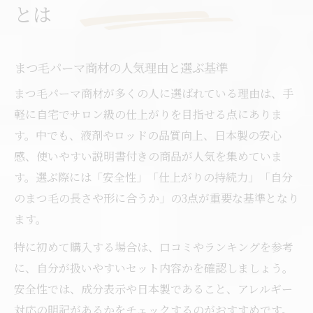
とは
説明書付きまつ毛パーマ液で安心購入
まつ毛パーマ ロッド人気のポイント解説
まつ毛パーマ商材の人気理由と選ぶ基準
セルフまつ毛パーマ購入先の選び方とは
レビュー評価で選ぶまつ毛パーマ商材
まつ毛パーマ商材が多くの人に選ばれている理由は、手
軽に自宅でサロン級の仕上がりを目指せる点にありま
セルフ派必見のまつ毛パーマ比較ガイド
す。中でも、液剤やロッドの品質向上、日本製の安心
まつ毛パーマ ロッド比較で選ぶコツ
感、使いやすい説明書付きの商品が人気を集めていま
サロン用とセルフ用まつ毛パーマ液の違い
す。選ぶ際には「安全性」「仕上がりの持続力」「自分
まつ毛パーマ液プロ用と初心者向けの違い
のまつ毛の長さや形に合うか」の3点が重要な基準となり
グルー不要まつ毛パーマロッドの使い勝手
ます。
人気まつ毛パーマ商材の比較ポイント
特に初めて購入する場合は、口コミやランキングを参考
自宅で使いやすいまつ毛パーマ液の選び方
に、自分が扱いやすいセット内容かを確認しましょう。
初心者でも使いやすいまつ毛パーマ液とは
安全性では、成分表示や日本製であること、アレルギー
まつ毛パーマ液の使い方と選び方のコツ
対応の明記があるかをチェックするのがおすすめです。