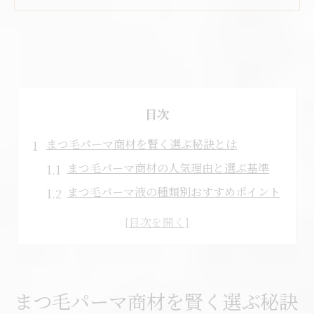
目次
まつ毛パーマ商材を賢く選ぶ秘訣とは
まつ毛パーマ商材の人気理由と選ぶ基準
まつ毛パーマ液の種類別おすすめポイント
まつ毛パーマ ロッド比較でわかる違い
サロン用と市販まつ毛パーマの違いを解説
まつ毛パーマ液ランキング活用術を紹介
初心者も安心なまつ毛パーマ購入術
まつ毛パーマ商材を賢く選ぶ秘訣
初心者向けまつ毛パーマの選び方ガイド