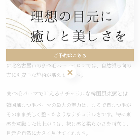
選び方のポイントとしては、自分の目元タイプやまつ毛
の生え方・長さに合うデザインを提案してくれるサロン
を選ぶことが大切です。カウンセリングで希望や不安を
しっかり伝えることで、失敗リスクも軽減できます。
また、敏感肌の方は低刺激の薬剤を使用しているか、ア
ご予約はこちら
フターケアの説明が丁寧かもチェックしましょう。実際
に北名古屋市のまつ毛パーマサロンでは、自然派志向の
ご予約はこちら
方にも安心な施術が増えています。
まつ毛パーマで叶えるナチュラルな韓国風束感とは
韓国風まつ毛パーマの最大の魅力は、まるで自まつ毛が
そのまま美しく整ったようなナチュラルさです。特に束
感を意識した仕上がりは、抜け感と柔らかさを両立し、
目元を自然に大きく見せてくれます。