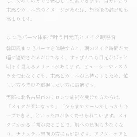
し、初めての方でも安心して相談できます。自分に合う
がり差とは
束感やカール感のイメージがあれば、施術後の満足度も
韓国風まつ毛パーマが似合う目元タイプを
高まります。
徹底解説
まつ毛パーマ体験で叶う目元美とメイク時短術
パリジェンヌと韓国風まつ毛パーマのメリ
ット比較
韓国風まつ毛パーマを体験すると、朝のメイク時間が大
韓国風まつ毛パーマ選びで失敗しないポイ
幅に短縮されるだけでなく、すっぴんでも目元がぱっと
ント
明るく見えるメリットがあります。ビューラーやマスカ
北名古屋でまつ毛パーマ選びに迷ったら
ラを使わなくても、束感とカールが長持ちするため、忙
しい方や時短を重視したい方に最適です。
まつ毛パーマ選びの決め手と韓国風のポイ
ント紹介
実際に北名古屋市のサロンで施術を受けた方からは、
北名古屋市で人気のまつ毛パーマ選び方ガ
「メイクが楽になった」「夕方までカールがしっかりキ
イド
ープできる」といった声が多く寄せられています。メイ
韓国風まつ毛パーマで後悔しないサロンの
クにかかる手間が減ることで、肌への負担も少なくな
見極め方
り、ナチュラル志向の方にも好評です。アフターケアと