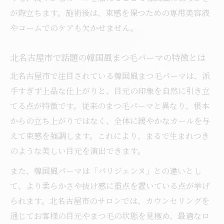
イント解説
が際立ちます。施術後は、束感を保つための専用美容液
自然派さんにもおすすめなまつ毛パーマ体験
やコームでのケアも欠かせません。
自然派に合う韓国風まつ毛パーマの特徴と
北名古屋市で話題の韓国風まつ毛パーマの特徴とは
選び方
まつ毛パーマで叶えるナチュラルな韓国風
北名古屋市で注目されている韓国風まつ毛パーマは、派
束感とは
手すぎず上品な仕上がりと、目元の印象を自然に引き立
自然な目元を作る韓国風まつ毛パーマの体
てる点が特徴です。従来のまつ毛パーマと異なり、根本
験談紹介
からの立ち上がりではなく、全体に緩やかなカールを与
えて束感を強調します。これにより、まるで生まれつき
敏感肌にも安心なまつ毛パーマのおすすめ
のような美しい目元を演出できます。
ポイント
韓国風まつ毛パーマで毎朝のメイクが楽に
また、韓国風パーマは「パリジェンヌ」との違いとし
なる理由
て、より柔らかさや抜け感に重点を置いている点が挙げ
られます。北名古屋市のサロンでは、カウンセリングを
束感デザインなら韓国風まつ毛パーマが旬
通じてお客様の目元やまつ毛の状態を見極め、最適なロ
韓国風まつ毛パーマで叶う今っぽい束感デ