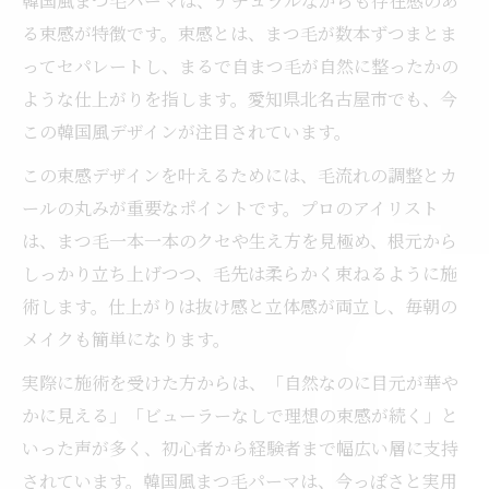
韓国風まつ毛パーマは、ナチュラルながらも存在感のあ
る束感が特徴です。束感とは、まつ毛が数本ずつまとま
ってセパレートし、まるで自まつ毛が自然に整ったかの
ような仕上がりを指します。愛知県北名古屋市でも、今
この韓国風デザインが注目されています。
この束感デザインを叶えるためには、毛流れの調整とカ
ールの丸みが重要なポイントです。プロのアイリスト
は、まつ毛一本一本のクセや生え方を見極め、根元から
しっかり立ち上げつつ、毛先は柔らかく束ねるように施
術します。仕上がりは抜け感と立体感が両立し、毎朝の
メイクも簡単になります。
実際に施術を受けた方からは、「自然なのに目元が華や
かに見える」「ビューラーなしで理想の束感が続く」と
いった声が多く、初心者から経験者まで幅広い層に支持
されています。韓国風まつ毛パーマは、今っぽさと実用