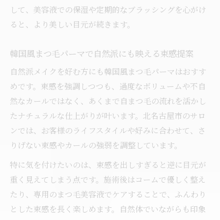
して、美容液での保湿や定期的なブラッシングを心がけ
まつ毛パーマ体験者が語る韓国風デザイン
ると、より美しい目元が続きます。
の選び方
持続力も重視したい韓国風まつ毛パーマの
韓国風まつ毛パーマで自然派にも映える束感提案
選択術
自然派メイクを好む方にも韓国風まつ毛パーマはおすす
めです。束感を強調しつつも、過度なボリュームや不自
然なカールではなく、あくまで自まつ毛の流れを活かし
たナチュラルな仕上がりが叶います。北名古屋市のサロ
ンでは、お客様のライフスタイルや好みに合わせて、さ
りげない束感やカールの強弱を調整しています。
特に気を付けたいのは、束感を出しすぎると逆に目元が
重く見えてしまう点です。施術後はコームで優しく整え
たり、専用のまつ毛美容液でケアすることで、ふんわり
とした束感を長く楽しめます。自然体でいながらも印象