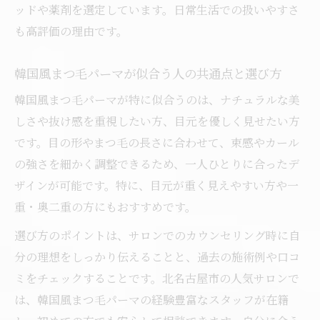
ッドや薬剤を選定しています。日常生活での扱いやすさ
ザイン術
も高評価の理由です。
まつ毛パーマの束感を活かす韓国風オーダ
ーポイント
韓国風まつ毛パーマが似合う人の共通点と選び方
韓国風まつ毛パーマと他デザインの束感比
韓国風まつ毛パーマが特に似合うのは、ナチュラルな美
較
しさや抜け感を重視したい方、目元を優しく見せたい方
束感重視の韓国風まつ毛パーマが人気の理
です。目の形やまつ毛の長さに合わせて、束感やカール
由
の強さを細かく調整できるため、一人ひとりに合ったデ
まつ毛パーマで表現する韓国風束感の持続
ザインが可能です。特に、目元が重く見えやすい方や一
力とは
重・奥二重の方にもおすすめです。
韓国風まつげパーマとパリジェンヌの違い徹底
選び方のポイントは、サロンでのカウンセリング時に自
解説
分の理想をしっかり伝えることと、過去の施術例や口コ
まつ毛パーマ韓国風とパリジェンヌの違い
ミをチェックすることです。北名古屋市の人気サロンで
を比較検証
は、韓国風まつ毛パーマの経験豊富なスタッフが在籍
韓国風まつ毛パーマとパリジェンヌの仕上