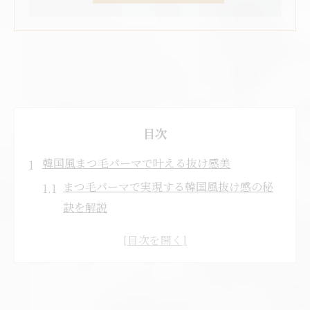
目次
韓国風まつ毛パーマで叶える抜け感美
まつ毛パーマで実現する韓国風抜け感の秘
訣を解説
北名古屋市で話題の韓国風まつ毛パーマの
特徴とは
韓国風まつ毛パーマが似合う人の共通点と
選び方