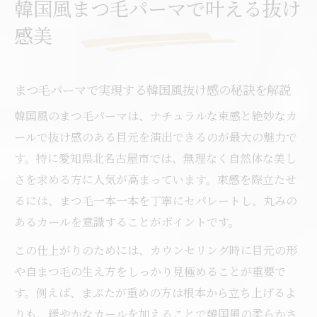
韓国風まつ毛パーマで叶える抜け
まつ毛パーマ体験で叶う目元美とメイク時
感美
短術
韓国風まつ毛パーマで自然派にも映える束
感提案
まつ毛パーマで実現する韓国風抜け感の秘訣を解説
愛知県北名古屋市で話題の韓国風束感術
韓国風のまつ毛パーマは、ナチュラルな束感と絶妙なカ
北名古屋市のまつ毛パーマが韓国風に人気
ールで抜け感のある目元を演出できるのが最大の魅力で
の理由
す。特に愛知県北名古屋市では、無理なく自然体な美し
韓国風まつ毛パーマで叶える束感デザイン
さを求める方に人気が高まっています。束感を際立たせ
のコツ
るには、まつ毛一本一本を丁寧にセパレートし、丸みの
サロン選びで重視したい韓国風まつ毛パー
あるカールを意識することがポイントです。
マの提案力
この仕上がりのためには、カウンセリング時に目元の形
まつ毛パーマで目元の印象を変える韓国風
や自まつ毛の生え方をしっかり見極めることが重要で
束感の魅力
す。例えば、まぶたが重めの方は根本から立ち上げるよ
愛知で体験できる韓国風まつ毛パーマのポ
りも、緩やかなカールを加えることで韓国風の柔らかさ