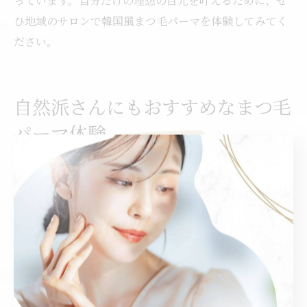
っています。自分だけの理想の目元を叶えるために、ぜ
ひ地域のサロンで韓国風まつ毛パーマを体験してみてく
ださい。
自然派さんにもおすすめなまつ毛
パーマ体験
自然派に合う韓国風まつ毛パーマの特徴と選び方
韓国風まつ毛パーマは、束感とナチュラルなカールが特
徴です。特に北名古屋市周辺では、自然な仕上がりを重
視する方に人気があります。韓国風のデザインは、まつ
毛一本一本が繊細に束になり、目元をやさしく際立たせ
ます。