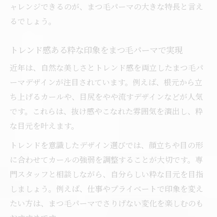
ャレンジできるのが、まつ毛パーマの大きな特長と言え
い印象作り
るでしょう。
まつ毛パーマで自分に似合う粋を見つける
方法
トレンド感ある粋な印象をまつ毛パーマで実現
まつ毛パーマが向いていない方の特徴も解説
近年は、自然な美しさとトレンド感を両立したまつ毛パ
まつ毛パーマが合わない方の特徴と注意点
ーマデザインが注目されています。例えば、根元から立
解説
ち上げるカールや、目尻をやや流すデザインなどが人気
まつ毛パーマを控えた方がよいケースとは
です。これらは、抜け感やこなれた雰囲気を演出し、粋
な目元を叶えます。
まつ毛パーマが向いていない方の見極め方
施術前に確認したいまつ毛パーマの適性
トレンドを意識したデザイン選びでは、顔立ちや目の形
まつ毛パーマが難しい場合の対処法を紹介
に合わせてカールの強弱を調整することが大切です。専
門スタッフと相談しながら、自分らしい粋な目元を目指
パリジェンヌとの違いとまつ毛パーマの魅力
しましょう。例えば、仕事やプライベートで印象を変え
まつ毛パーマとパリジェンヌの違いを徹底
たい方は、まつ毛パーマでさりげない変化を楽しむのも
解説