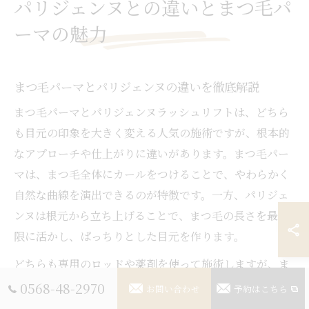
パリジェンヌとの違いとまつ毛パ
ーマの魅力
まつ毛パーマとパリジェンヌの違いを徹底解説
まつ毛パーマとパリジェンヌラッシュリフトは、どちら
も目元の印象を大きく変える人気の施術ですが、根本的
なアプローチや仕上がりに違いがあります。まつ毛パー
マは、まつ毛全体にカールをつけることで、やわらかく
自然な曲線を演出できるのが特徴です。一方、パリジェ
ンヌは根元から立ち上げることで、まつ毛の長さを最大
限に活かし、ぱっちりとした目元を作ります。
どちらも専用のロッドや薬剤を使って施術しますが、ま
つ毛パーマはカールの強さやデザインの自由度が高く、
0568-48-2970
お問い合わせ
予約はこちら
自分らしい“粋”な雰囲気を表現しやすい点が魅力です。