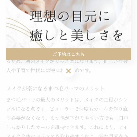
りと立ち上げるデザインを選ぶことで、まつ毛が自然に
カールし、マスカラなしでもはっきりとした印象を与え
られるのが特徴です。
さらに、まつ毛パーマの持続期間は約1〜1.5ヶ月ほどと
されており、毎日のメイクの手間を省くことができま
す。施術直後はもちろん、時間が経過してもカールが残
ご予約はこちら
るため、朝のメイクがぐっと楽になります。忙しい社会
ご予約はこちら
人や子育て世代には特におすすめです。
メイクが楽になるまつ毛パーマのメリット
まつ毛パーマの最大のメリットは、メイクの工程がシン
プルになる点です。ビューラーで何度もカールを作り直
す必要がなくなり、まつ毛が下がりやすい方でも一日中
しっかりしたカールを維持できます。これにより、アイ
メイク全体のバランスも取りやすくなり、粋な目元をキ