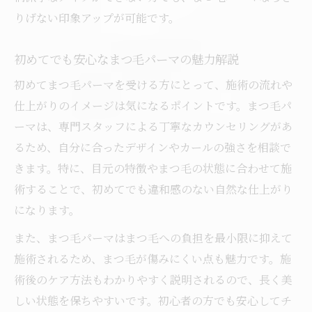
りげない印象アップが可能です。
メイクが楽になるまつ毛パーマのメリット
まつ毛パーマで毎日の支度がラクになる理
初めてでも安心なまつ毛パーマの魅力解説
由
初めてまつ毛パーマを受ける方にとって、施術の流れや
時短を叶えるまつ毛パーマ活用テクニック
仕上がりのイメージは気になるポイントです。まつ毛パ
まつ毛パーマがメイク時間短縮に役立つポ
ーマは、専門スタッフによる丁寧なカウンセリングがあ
イント
るため、自分に合ったデザインやカールの強さを相談で
自分らしい粋なデザインに出会うコツ
きます。特に、目元の特徴やまつ毛の状態に合わせて施
まつ毛パーマで理想の粋なデザインを見つ
術することで、初めてでも違和感のない自然な仕上がり
けるヒント
になります。
自分らしい目元を叶えるまつ毛パーマの選
また、まつ毛パーマはまつ毛への負担を最小限に抑えて
び方
施術されるため、まつ毛が傷みにくい点も魅力です。施
まつ毛パーマのデザイン選びで失敗しない
術後のケア方法もわかりやすく説明されるので、長く美
秘訣
しい状態を保ちやすいです。初心者の方でも安心してチ
ナチュラルから粋までまつ毛パーマで幅広