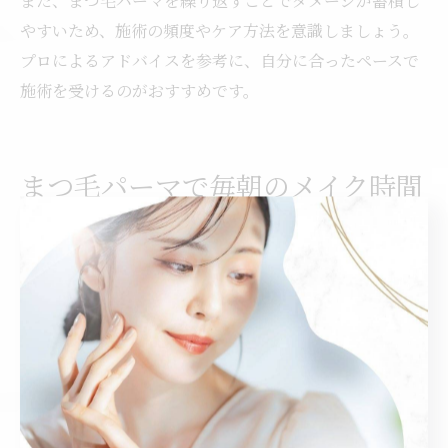
また、まつ毛パーマを繰り返すことでダメージが蓄積し
やすいため、施術の頻度やケア方法を意識しましょう。
プロによるアドバイスを参考に、自分に合ったペースで
施術を受けるのがおすすめです。
まつ毛パーマで毎朝のメイク時間
短縮を目指す
まつ毛パーマで朝の時短メイクを実現する方法
まつ毛パーマは、毎朝のメイク時間を短縮したい方にと
って非常に効果的な美容施術です。ビューラーやマスカ
ラにかける時間を減らすことができ、忙しい朝でもナチ
ュラルで粋な目元が完成します。特に、根本からしっか