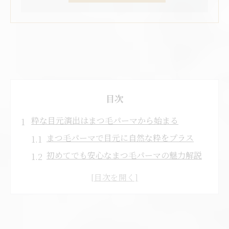
目次
粋な目元演出はまつ毛パーマから始まる
まつ毛パーマで目元に自然な粋をプラス
初めてでも安心なまつ毛パーマの魅力解説
トレンド感ある粋な印象をまつ毛パーマで
実現
まつ毛パーマ選びが目元印象を左右する理
由