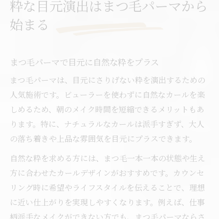
粋な目元演出はまつ毛パーマから
粋な雰囲気を叶えるまつ毛パーマ活用法
始まる
自然な仕上がりを叶えるまつ毛パーマの選び方
まつ毛パーマでナチュラルな目元を演出す
る秘訣
まつ毛パーマで目元に自然な粋をプラス
自然な仕上がりを目指すまつ毛パーマのデ
まつ毛パーマは、目元にさりげない粋を演出するための
ザイン選び
人気施術です。ビューラーを使わずに自然なカールを楽
まつ毛パーマで自分らしい自然な印象を実
しめるため、朝のメイク時間を短縮できるメリットもあ
現
ります。特に、ナチュラルなカールは派手すぎず、大人
自然なまつ毛パーマが人気の理由と選び方
の落ち着きや上品な雰囲気を目元にプラスできます。
まつ毛パーマで違和感のない粋を手に入れ
自然な粋を求める方には、まつ毛一本一本の状態や生え
るコツ
方に合わせたカールデザインがおすすめです。カウンセ
まつ毛パーマで毎朝のメイク時間短縮を目指す
リング時に希望やライフスタイルを伝えることで、理想
まつ毛パーマで朝の時短メイクを実現する
に近い仕上がりを実現しやすくなります。例えば、仕事
方法
柄派手なメイクができない方でも、まつ毛パーマならさ