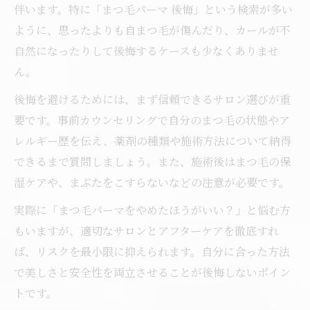
伴います。特に「まつ毛パーマ 後悔」という検索が多い
まつ毛パーマやめた後のトラブル予防方法
ように、思ったよりも自まつ毛が傷んだり、カールが不
敏感肌や逆さまつげに適したまつ毛パーマのリ
自然になったりして後悔するケースも少なくありませ
スク管理
ん。
敏感肌のためのまつ毛パーマリスク回避術
後悔を避けるためには、まず信頼できるサロン選びが重
逆さまつげの場合のまつ毛パーマ注意点
要です。事前カウンセリングで自分のまつ毛の状態やア
まつ毛パーマでしない方がいい人の条件
レルギー歴を伝え、薬剤の種類や施術方法について納得
できるまで質問しましょう。また、施術後はまつ毛の保
まつ毛パーマで肌トラブルを防ぐポイント
湿ケアや、まぶたをこすらないなどの注意が必要です。
敏感肌でも安心なまつ毛パーマ施術の選び
方
実際に「まつ毛パーマをやめたほうがいい？」と悩む方
毎日ビューラーとまつ毛パーマのダメージ比較
もいますが、適切なサロンとアフターケアを徹底すれ
考察
ば、リスクを最小限に抑えられます。自分に合った方法
で美しさと安全性を両立させることが後悔しないポイン
まつ毛パーマとビューラーのダメージ比較
トです。
まつ毛パーマは毎日ビューラーより安全か