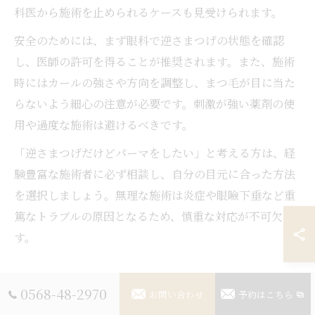
科医から施術を止められるケースも見受けられます。
安全のためには、まず眼科で逆さまつげの状態を確認
し、医師の許可を得ることが推奨されます。また、施術
時にはカールの強さや方向を調整し、まつ毛が目に当た
らないよう細心の注意が必要です。刺激が強い薬剤の使
用や過度な施術は避けるべきです。
「逆さまつげだけどパーマをしたい」と考える方は、経
験豊富な施術者に必ず相談し、自分の目元に合った方法
を選択しましょう。無理な施術は炎症や眼瞼下垂など重
篤なトラブルの原因となるため、慎重な対応が不可欠で
す。
まつ毛パーマでしない方がいい人の条件
0568-48-2970
お問い合わせ
予約はこちら
まつ毛パーマは誰にでも適しているわけではなく、特定