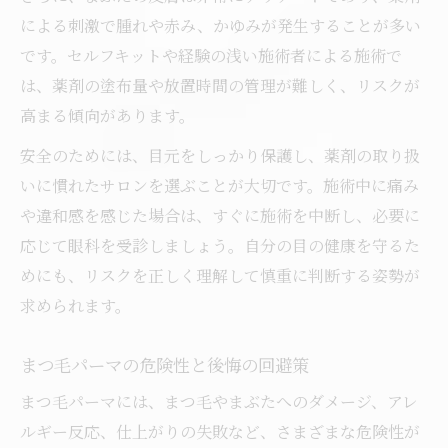
による刺激で腫れや赤み、かゆみが発生することが多い
説
です。セルフキットや経験の浅い施術者による施術で
まつ毛パーマでお金の無駄を防ぐ判断ポイ
は、薬剤の塗布量や放置時間の管理が難しく、リスクが
ント
高まる傾向があります。
まつ毛パーマの施術方法と安全性の見極め
方
安全のためには、目元をしっかり保護し、薬剤の取り扱
いに慣れたサロンを選ぶことが大切です。施術中に痛み
まつ毛パーマをやめた方がいい場合の判断
や違和感を感じた場合は、すぐに施術を中断し、必要に
まつ毛パーマをやめた後の変化とケア法を知る
応じて眼科を受診しましょう。自分の目の健康を守るた
まつ毛パーマをやめた後の自然な戻り方
めにも、リスクを正しく理解して慎重に判断する姿勢が
まつ毛パーマをやめた後の癖やダメージ対
求められます。
策
まつ毛パーマ後の自まつ毛ケアの重要ポイ
まつ毛パーマの危険性と後悔の回避策
ント
まつ毛パーマには、まつ毛やまぶたへのダメージ、アレ
まつ毛パーマをやめたほうがいい場合の変
ルギー反応、仕上がりの失敗など、さまざまな危険性が
化