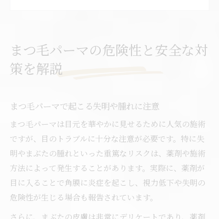
まつ毛パーマ施術後の腫れ対処法を解説
まつ毛パーマの安全な選び方と対策ポイン
ト
まつ毛パーマの危険性と安全な対
失明や腫れに注意したいまつ毛パーマ体験談
策を解説
まつ毛パーマで腫れた場合の対応事例
まつ毛パーマ体験談に学ぶ失明リスク回避
まつ毛パーマで起こる失明や腫れに注意
まつ毛パーマ失敗による後悔の実際と対策
まつ毛パーマで眼科医に注意されるケース
まつ毛パーマは目元を華やかに見せるために人気の施術
まつ毛パーマ後のトラブルと正しい対処法
ですが、目のトラブルに十分な注意が必要です。特に失
明やまぶたの腫れといった重篤なリスクは、薬剤や施術
後悔しない選択に役立つまつ毛パーマの見極め
方法によって発生することがあります。実際に、薬剤が
方
目に入ることで角膜に炎症を起こし、視力低下や失明の
まつ毛パーマで後悔しないサロン選びの基
危険性が生じる場合も報告されています。
準
さらに、まぶたの皮膚は非常にデリケートであり、薬剤
まつ毛パーマでしない方がいい人の特徴解