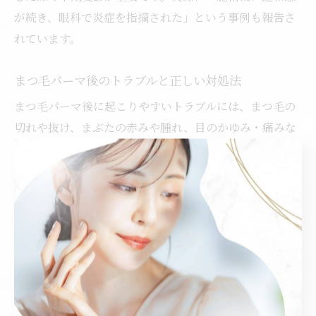
が続き、眼科で炎症を指摘された」という事例も報告さ
れています。
まつ毛パーマ後のトラブルと正しい対処法
まつ毛パーマ後に起こりやすいトラブルには、まつ毛の
切れや抜け、まぶたの赤みや腫れ、目のかゆみ・痛みな
どが挙げられます。これらは薬剤の刺激や施術時の負担
が主な原因です。
トラブルが起きた場合は、すぐに目元を清潔にし、刺激
を避けて安静にすることが基本です。症状が改善しない
場合や悪化する場合は、皮膚科や眼科の受診が必要とな
ります。また、まつ毛へのダメージを回復させるために
は、まつ毛美容液や保湿ケアを継続することが効果的で
す。