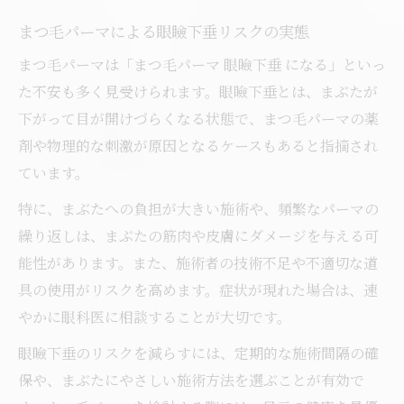
まつ毛パーマとビューラー選択のメリット
まつ毛パーマによる眼瞼下垂リスクの実態
まつ毛パーマとビューラーの長期影響を検
まつ毛パーマは「まつ毛パーマ 眼瞼下垂 になる」といっ
証
た不安も多く見受けられます。眼瞼下垂とは、まぶたが
まつ毛パーマによる内部ダメージの実態
下がって目が開けづらくなる状態で、まつ毛パーマの薬
剤や物理的な刺激が原因となるケースもあると指摘され
ています。
特に、まぶたへの負担が大きい施術や、頻繁なパーマの
繰り返しは、まぶたの筋肉や皮膚にダメージを与える可
能性があります。また、施術者の技術不足や不適切な道
具の使用がリスクを高めます。症状が現れた場合は、速
やかに眼科医に相談することが大切です。
眼瞼下垂のリスクを減らすには、定期的な施術間隔の確
保や、まぶたにやさしい施術方法を選ぶことが有効で