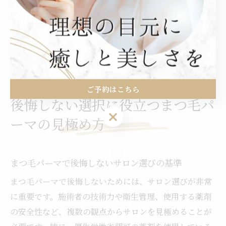
実際に「施術後にまぶたが赤くなったが、清潔を保ち医
師に相談したことで数日で改善した」という体験談もあ
ります。正しい対処法を知ることで、まつ毛パーマを安
心して楽しむことができます。
ご予約はこちら
後悔しない選択に役立つまつ毛パ
ご予約はこちら
ーマの見極め方
まつ毛パーマで後悔しないサロン選びの基準
まつ毛パーマで後悔しないためには、サロン選びが非常
に重要です。施術者の技術力や衛生管理、使用する薬剤
の安全性など、複数の観点からサロンを見極めることが