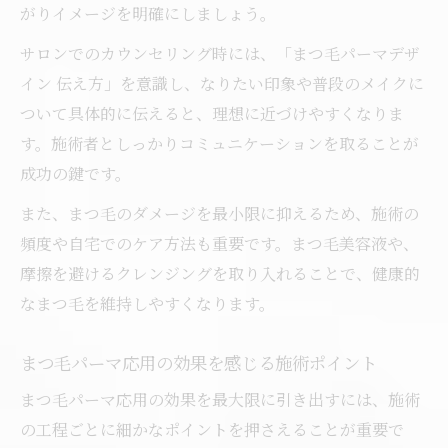
がりイメージを明確にしましょう。
える
サロンでのカウンセリング時には、「まつ毛パーマデザ
まつ毛パーマ応用と立ち上げの選択ポイン
イン 伝え方」を意識し、なりたい印象や普段のメイクに
ト
ついて具体的に伝えると、理想に近づけやすくなりま
まつ毛パーマ カールデザイン選びのコツ
す。施術者としっかりコミュニケーションを取ることが
持続性を高めるまつ毛パーマ応用ケア方法
成功の鍵です。
まつ毛パーマ応用で持続性を高める習慣と
また、まつ毛のダメージを最小限に抑えるため、施術の
は
頻度や自宅でのケア方法も重要です。まつ毛美容液や、
まつ毛パーマ応用の長持ちケアポイント
摩擦を避けるクレンジングを取り入れることで、健康的
まつ毛パーマ持続のための正しいケア方法
なまつ毛を維持しやすくなります。
まつ毛パーマ応用後のNG行為と注意点
まつ毛パーマ応用の効果を感じる施術ポイント
まつ毛パーマ応用で美しさを保つ秘訣
なりたい目元別まつ毛パーマ応用デザイン
まつ毛パーマ応用の効果を最大限に引き出すには、施術
まつ毛パーマ応用で叶えるなりたい印象別
の工程ごとに細かなポイントを押さえることが重要で