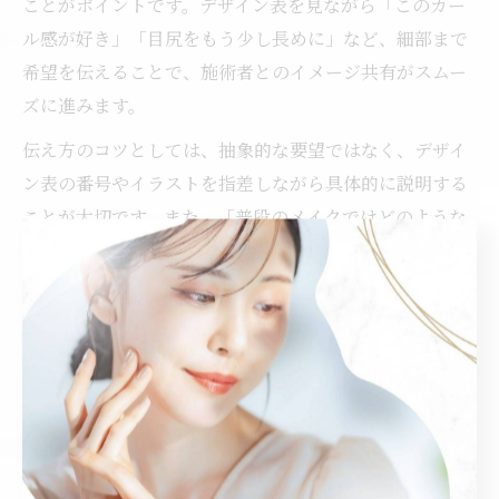
ことがポイントです。デザイン表を見ながら「このカー
ル感が好き」「目尻をもう少し長めに」など、細部まで
希望を伝えることで、施術者とのイメージ共有がスムー
ズに進みます。
伝え方のコツとしては、抽象的な要望ではなく、デザイ
ン表の番号やイラストを指差しながら具体的に説明する
ことが大切です。また、「普段のメイクではどのような
仕上がりを目指しているか」「マスカラの使用頻度」
「まつ毛の悩み」なども併せて伝えると、より的確な提
案が受けられます。
施術後の仕上がりイメージが不安な場合は、過去の施術
例や口コミを参考にするのもおすすめです。デザイン表
を活用した丁寧なコミュニケーションが、理想のまつ毛
パーマを叶える第一歩となります。