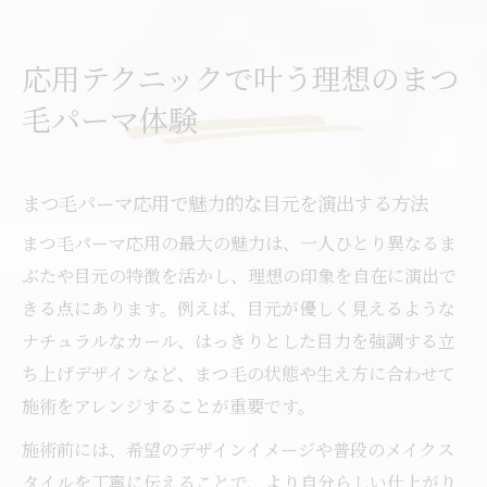
まつ毛パーマ応用の効果を感じる施術ポイ
ント
応用テクニックで叶う理想のまつ
個性に合ったまつ毛パーマ応用テクニック
毛パーマ体験
紹介
まつ毛パーマ応用で失敗しないポイント解
説
まつ毛パーマ応用で魅力的な目元を演出する方法
まつ毛パーマデザイン表を使いこなす秘訣
まつ毛パーマ応用の最大の魅力は、一人ひとり異なるま
まつ毛パーマデザイン表の見方と選び方の
ぶたや目元の特徴を活かし、理想の印象を自在に演出で
極意
きる点にあります。例えば、目元が優しく見えるような
まつ毛パーマ応用でデザイン表を活用する
ナチュラルなカール、はっきりとした目力を強調する立
コツ
ち上げデザインなど、まつ毛の状態や生え方に合わせて
まつ毛パーマデザイン表で理想形を探す方
施術をアレンジすることが重要です。
法
施術前には、希望のデザインイメージや普段のメイクス
まつ毛パーマデザイン表の活用法と伝え方
タイルを丁寧に伝えることで、より自分らしい仕上がり