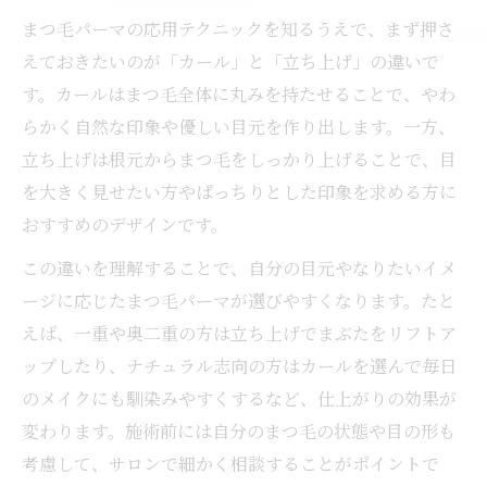
まつ毛パーマの応用テクニックを知るうえで、まず押さ
えておきたいのが「カール」と「立ち上げ」の違いで
す。カールはまつ毛全体に丸みを持たせることで、やわ
らかく自然な印象や優しい目元を作り出します。一方、
立ち上げは根元からまつ毛をしっかり上げることで、目
を大きく見せたい方やぱっちりとした印象を求める方に
おすすめのデザインです。
この違いを理解することで、自分の目元やなりたいイメ
ージに応じたまつ毛パーマが選びやすくなります。たと
えば、一重や奥二重の方は立ち上げでまぶたをリフトア
ップしたり、ナチュラル志向の方はカールを選んで毎日
のメイクにも馴染みやすくするなど、仕上がりの効果が
変わります。施術前には自分のまつ毛の状態や目の形も
考慮して、サロンで細かく相談することがポイントで