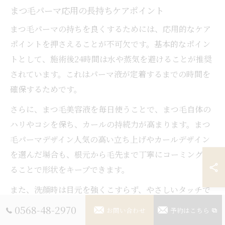
まつ毛パーマ応用の長持ちケアポイント
まつ毛パーマの持ちを良くするためには、応用的なケア
ポイントを押さえることが不可欠です。基本的なポイン
トとして、施術後24時間は水や蒸気を避けることが推奨
されています。これはパーマ液が定着するまでの時間を
確保するためです。
さらに、まつ毛美容液を毎日使うことで、まつ毛自体の
ハリやコシを保ち、カールの持続力が高まります。まつ
毛パーマデザイン人気の高い立ち上げやカールデザイン
を選んだ場合も、根元から毛先まで丁寧にコーミングす
ることで形状をキープできます。
また、洗顔時は目元を強くこすらず、やさしいタッチで
クレンジングを行うことが大切です。毎日の小さな積み
0568-48-2970
お問い合わせ
予約はこちら
重ねが、まつ毛パーマの美しさと持続性の両立につなが