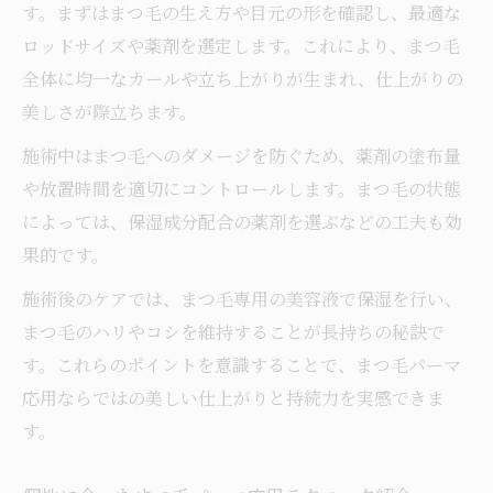
デザイン
す。まずはまつ毛の生え方や目元の形を確認し、最適な
ロッドサイズや薬剤を選定します。これにより、まつ毛
目元タイプ別まつ毛パーマ応用デザイン解
全体に均一なカールや立ち上がりが生まれ、仕上がりの
説
美しさが際立ちます。
まつ毛パーマ応用で理想の目元に近づく選
び方
施術中はまつ毛へのダメージを防ぐため、薬剤の塗布量
まつ毛パーマ応用デザインで自然な仕上が
や放置時間を適切にコントロールします。まつ毛の状態
りを実現
によっては、保湿成分配合の薬剤を選ぶなどの工夫も効
果的です。
まつ毛パーマ応用で自分に合うデザインの
探し方
施術後のケアでは、まつ毛専用の美容液で保湿を行い、
まつ毛のハリやコシを維持することが長持ちの秘訣で
す。これらのポイントを意識することで、まつ毛パーマ
応用ならではの美しい仕上がりと持続力を実感できま
す。