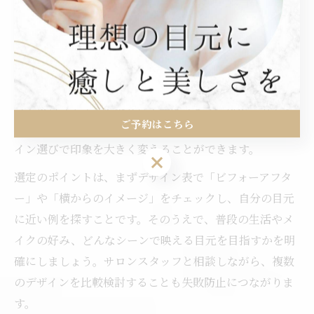
自分に合うまつ毛パーマデザイン表の選定術
自分に合うまつ毛パーマデザイン表を選ぶためには、ま
つ毛や目元の個性をしっかり理解することが不可欠で
す。まつ毛の長さや生え方、まぶたの厚み、目の形によ
って似合うデザインは大きく異なります。特に一重や奥
ご予約はこちら
二重の方は「意味ない」と感じがちですが、適切なデザ
イン選びで印象を大きく変えることができます。
ご予約はこちら
選定のポイントは、まずデザイン表で「ビフォーアフタ
ー」や「横からのイメージ」をチェックし、自分の目元
に近い例を探すことです。そのうえで、普段の生活やメ
イクの好み、どんなシーンで映える目元を目指すかを明
確にしましょう。サロンスタッフと相談しながら、複数
のデザインを比較検討することも失敗防止につながりま
す。