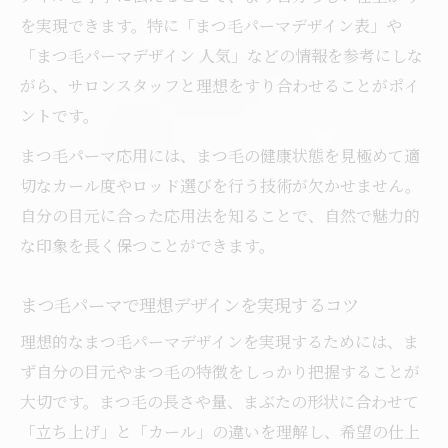
の秘訣
を実現できます。特に「まつ毛パーマデザイン表」や
自分に合うまつ毛パーマデザイン表の選定
「まつ毛パーマデザイン 人気」などの情報を参考にしな
術
がら、サロンスタッフと理想をすり合わせることがポイ
2025年注目のまつ毛パーマ応用術とは
ントです。
2025年まつ毛パーマ応用トレンド解説
まつ毛パーマ応用には、まつ毛の健康状態を見極めて適
まつ毛パーマ応用の最新デザイン動向とは
切なカール度やロッド選びを行う技術が欠かせません。
2025年注目のまつ毛パーマ応用ポイント
自分の目元に合った応用法を知ることで、自然で魅力的
まつ毛パーマ応用で押さえたい新常識
な印象を長く保つことができます。
まつ毛パーマ応用の進化と流行を知る
まつ毛パーマで理想デザインを実現するコツ
カールや立ち上げの違いを知るデザイン選び
理想的なまつ毛パーマデザインを実現するためには、ま
まつ毛パーマ カールと立ち上げの違い解説
ず自分の目元やまつ毛の特徴をしっかり把握することが
まつ毛パーマ応用で選ぶカールデザインの
大切です。まつ毛の長さや量、まぶたの形状に合わせて
特徴
「立ち上げ」と「カール」の違いを理解し、希望の仕上
まつ毛パーマ応用のカール選びで印象を変