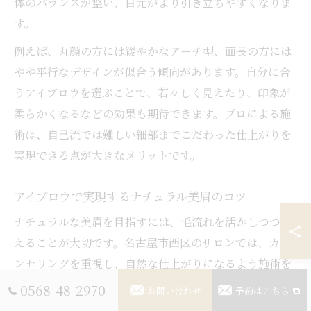
体のバランスが整い、目元がより引き立ちやすくなりま
す。
例えば、丸顔の方には緩やかなアーチ型、面長の方には
やや平行なデザインが似合う傾向があります。自分に合
うアイブロウを選ぶことで、若々しく見えたり、印象が
柔らかくなるなどの効果も期待できます。プロによる施
術は、自己流では難しい細部までこだわった仕上がりを
実現できる点が大きなメリットです。
アイブロウで実現するナチュラル美眉のコツ
ナチュラルな美眉を目指すには、毛流れを活かしつつ整
えることが大切です。名古屋市西区のサロンでは、カウ
ンセリングを重視し、自然な仕上がりになるよう施術を
行います。特に、眉毛の生え方や密度を見極めてカット
0568-48-2970
お問い合わせ
予約はこちら
やワックス脱毛を組み合わせることで、無理なく美しい