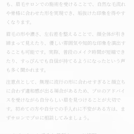
印象アップに役立つ眉デザインの秘密
も、眉毛サロンでの施術を受けることで、自然な毛流れ
第一印象を左右するアイブロウデザイン術
や骨格に合わせた形を実現でき、垢抜けた印象を得やす
くなります。
アイブロウで垢抜けるためのデザインポイ
ント
眉毛の形や濃さ、左右差を整えることで、顔全体が引き
顔立ちに合うアイブロウ選びとその効果
締まって見えたり、優しい雰囲気や知的な印象を演出す
ることも可能です。実際、普段のメイク時間が短縮でき
アイブロウで実現するナチュラル美眉のコ
たり、すっぴんでも自信が持てるようになったという声
ツ
も多く聞かれます。
名古屋市西区の最新アイブロウデザイン動
向
注意点として、無理に流行の形に合わせすぎると顔立ち
まつげパーマと併用した目元ケアの魅力
に合わず違和感が出る場合があるため、プロのアドバイ
スを受けながら自分らしい眉を見つけることが大切で
アイブロウとまつげパーマの相乗効果とは
す。初めての方や自分での手入れに不安がある方は、ま
目元トータルケアで叶える美しい印象作り
ずサロンでプロに相談してみましょう。
アイブロウ施術とまつげケアの組み合わせ
方法