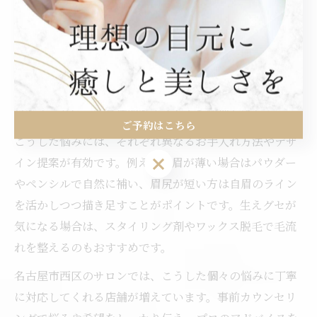
眉毛の悩み別アイブロウ対策のコツ
眉毛の形や濃さ、左右のバランスなど、アイブロウに関
する悩みは人それぞれ異なります。最初に自分の悩みを
明確にすることで、適切な対策が見つかりやすくなりま
す。例えば「眉が薄い」「眉尻が短い」「生えグセが気
になる」といった具体的なポイントを整理しましょう。
ご予約はこちら
こうした悩みには、それぞれ異なるお手入れ方法やデザ
ご予約はこちら
イン提案が有効です。例えば、眉が薄い場合はパウダー
やペンシルで自然に補い、眉尻が短い方は自眉のライン
を活かしつつ描き足すことがポイントです。生えグセが
気になる場合は、スタイリング剤やワックス脱毛で毛流
れを整えるのもおすすめです。
名古屋市西区のサロンでは、こうした個々の悩みに丁寧
に対応してくれる店舗が増えています。事前カウンセリ