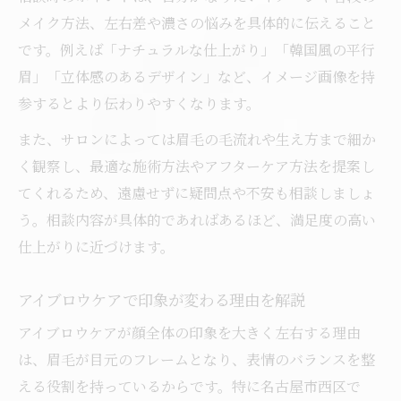
メイク方法、左右差や濃さの悩みを具体的に伝えること
名古屋市西区で相談できるアイブロウケア
です。例えば「ナチュラルな仕上がり」「韓国風の平行
法
眉」「立体感のあるデザイン」など、イメージ画像を持
プロの視点で選ぶアイブロウ施術のポイン
参するとより伝わりやすくなります。
ト
また、サロンによっては眉毛の毛流れや生え方まで細か
アイブロウの悩み相談がしやすいサロンの
く観察し、最適な施術方法やアフターケア方法を提案し
特徴
てくれるため、遠慮せずに疑問点や不安も相談しましょ
自宅でもできる簡単アイブロウケア術
う。相談内容が具体的であればあるほど、満足度の高い
初心者でも安心のアイブロウ自宅ケア方法
仕上がりに近づけます。
自宅で美眉を作るアイブロウメイクの基本
アイブロウ長持ちのコツとお手入れ手順
アイブロウケアで印象が変わる理由を解説
サロン後のアイブロウセルフケア徹底ガイ
アイブロウケアが顔全体の印象を大きく左右する理由
ド
は、眉毛が目元のフレームとなり、表情のバランスを整
アイブロウケアに役立つ時短テクニック集
える役割を持っているからです。特に名古屋市西区で