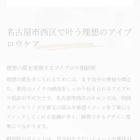
名古屋市西区で人気のアイブロウ技術とは
眉毛サロン選びで押さえたいアイブロウ基
準
名古屋市西区で叶う理想のアイブ
骨格に合わせたアイブロウお手入れ法とは
ロウケア
骨格診断を活かしたアイブロウデザイン術
アイブロウが変える顔立ちのバランス調整
理想の眉を実現するアイブロウ相談術
骨格別おすすめアイブロウお手入れポイン
ト
理想の眉を手に入れるためには、まず自分の骨格や顔立
アイブロウで叶える美しい黄金比バランス
ち、普段のメイクの傾向をしっかり伝えられるアイブロ
名古屋市西区の骨格診断付きアイブロウ体
ウ相談が不可欠です。名古屋市西区のサロンでは、初回
験
カウンセリングで眉毛の悩みや希望イメージを丁寧にヒ
アリングしてくれる店舗が多く、納得できるデザイン提
眉毛の悩み解決におすすめの選び方
案につながります。
眉毛の悩み別アイブロウ対策のコツ
相談時のポイントは、自分がなりたいイメージや普段の
アイブロウで左右差や薄さを自然にカバー