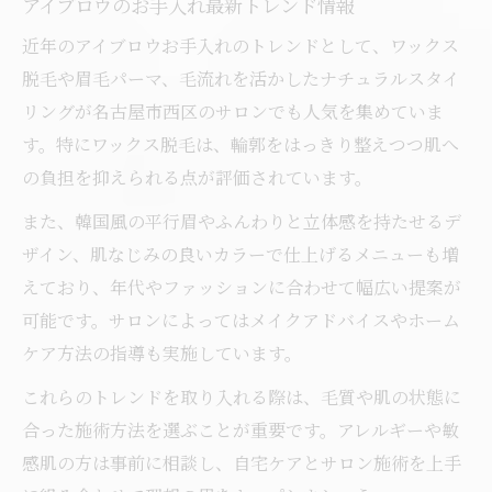
アイブロウのお手入れ最新トレンド情報
名古屋市西区で人気の目元ケアサロン特徴
近年のアイブロウお手入れのトレンドとして、ワックス
まつげパーマ併用のアイブロウお手入れメ
脱毛や眉毛パーマ、毛流れを活かしたナチュラルスタイ
リット
リングが名古屋市西区のサロンでも人気を集めていま
す。特にワックス脱毛は、輪郭をはっきり整えつつ肌へ
の負担を抑えられる点が評価されています。
また、韓国風の平行眉やふんわりと立体感を持たせるデ
ザイン、肌なじみの良いカラーで仕上げるメニューも増
えており、年代やファッションに合わせて幅広い提案が
可能です。サロンによってはメイクアドバイスやホーム
ケア方法の指導も実施しています。
これらのトレンドを取り入れる際は、毛質や肌の状態に
合った施術方法を選ぶことが重要です。アレルギーや敏
感肌の方は事前に相談し、自宅ケアとサロン施術を上手