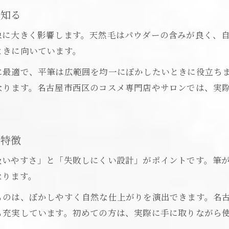
アイブロウ筆で叶える美しい眉メイクの秘訣
を知る
筆の違いが仕上がりに影響する理由
象に大きく影響します。天然毛はパウダーの含みが良く、
筆の種類で変わるアイブロウメイクの印象
ときに向いています。
毛質や形状が与えるアイブロウの違いとは
に最適で、平筆は広範囲を均一にぼかしたいときに役立ち
理想の眉を叶える筆の選び方を解説
なります。名古屋市西区のコスメ専門店やサロンでは、実
アイブロウ筆が仕上がりを左右するポイント
筆の違いを知って理想の眉メイクを実現
通販と店舗で比較するアイブロウ筆事情
の特徴
ご予約はこちら
ご予約はこちら
通販と店舗それぞれのアイブロウ筆の特徴
扱いやすさ」と「失敗しにくい設計」がポイントです。筆
アイブロウ筆を通販で選ぶメリットと注意点
なります。
店舗で実物を試せるアイブロウ筆の選び方
ものは、ぼかしやすく自然な仕上がりを演出できます。名
アイブロウ筆の通販活用術と賢い選び方
も充実しています。初めての方は、実際に手に取りながら
コスメ通販で話題のアイブロウ筆を比較解説