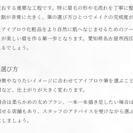
取扱店舗で選ぶアイブロウ筆の選び方ガイド
左右する重要な工程です。特に眉毛の形や毛流れを丁寧に
口コミで話題のアイブロウ筆の選定ポイント
役割が非常に大きく、筆の選び方ひとつでメイクの完成度
使いやすさで選ぶアイブロウ筆の選び方
たアイブロウ化粧品をより自然に肌へなじませるためのツ
アイブロウ筆の使いやすさを重視する理由とは
とが美しい眉を作る第一歩となります。愛知県名古屋市西
使いやすいアイブロウ筆選びのポイント解説
えるでしょう。
初心者にも扱いやすいアイブロウ筆の特徴
メイクが苦手でも安心なアイブロウ筆の選び方
の選び方
長持ちするアイブロウ筆のメンテナンス方法
特徴やなりたいイメージに合わせてアイブロウ筆を選ぶこ
アイブロウメイクが輝く筆の活用術とは
眉など、仕上がりが大きく変わります。
アイブロウの仕上がりを高める筆の使い方
場合は柔らかめの太めブラシ、一本一本描き足したい場合
筆で差がつくアイブロウメイクの実践テク
試せる店舗もあり、スタッフのアドバイスを受けながら選
自然な眉を演出するアイブロウ筆の使い分け
にしましょう。
メイク上級者直伝のアイブロウ筆活用術