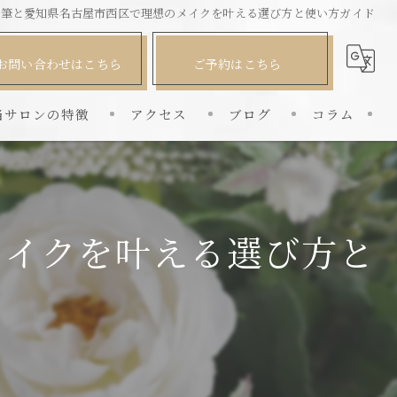
ウ筆と愛知県名古屋市西区で理想のメイクを叶える選び方と使い方ガイド
お問い合わせはこちら
ご予約はこちら
当サロンの特徴
アクセス
ブログ
コラム
個室
韓国風
メイクを叶える選び方と
眉毛
ナチュラル
子連れ