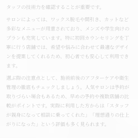
垢抜けを叶えるアイブロウデザインの選び
タッフの技術力を確認することが重要です。
方
サロンによっては、ワックス脱毛や間引き、カットなど
アイブロウで叶うワンランク上の垢抜け感
多彩なメニューが用意されており、メンズや学生向けの
サロン施術が生む垢抜けアイブロウの秘密
プランも充実しています。特に初回カウンセリングを丁
アイブロウの仕上げ次第で雰囲気が変わる
寧に行う店舗では、希望や悩みに合わせて最適なデザイ
理由
ンを提案してくれるため、初心者でも安心して利用でき
トレンド眉を取り入れた垢抜けアイブロウ
ます。
術
選ぶ際の注意点として、施術前後のアフターケアや衛生
トレンド眉に仕上げるコツを解説
管理の徹底もチェックしましょう。人気サロンは予約が
アイブロウで叶える最新トレンド眉のポイ
取りづらい場合もあるため、早めの予約や複数店舗の比
ント
較がポイントです。実際に利用した方からは「スタッフ
韓国風平行眉をアイブロウで簡単に実現
が親身になって相談に乗ってくれた」「理想通りの仕上
がりになった」という評価も多く見られます。
サロンで提案されるトレンドアイブロウと
は