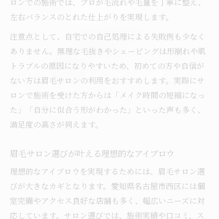
ロンでの施術では、プロが毛流れや毛量を丁寧に整え、
毎日が変わる仕上げ効果の高いアイブロウ
左右バランスのとれた仕上がりを実現します。
アイブロウ施術後のセルフケアも忘れずに
注意点として、自宅での自己処理による失敗例も少なく
アイラッシュと組み合わせるアイブロウ術
ありません。無理な毛抜きやシェービングは形崩れや肌
アイブロウで得られる自信と新しい自分
トラブルの原因になりやすいため、初めての方や自信が
名古屋市西区で体験する美眉ケア
ない方は眉毛サロンの利用をおすすめします。実際にサ
ロンで施術を受けた方からは「メイク時間の短縮になっ
名古屋市西区で話題のアイブロウサロン事
た」「自分に似合う形がわかった」といった声も多く、
情
満足度の高さが伺えます。
美眉ケアで評判のアイブロウ施術ポイント
庄内通エリアで注目のアイブロウ体験とは
眉毛サロン選びが叶える理想的なアイブロウ
アイブロウケアで叶える理想の美眉ライフ
理想的なアイブロウを実現するためには、眉毛サロン選
名古屋市西区で探すアイブロウサロンの魅
びが大きなカギとなります。愛知県名古屋市西区には個
力
室完備やアクセス良好な店舗も多く、幅広いニーズに対
垢抜けたいならアイブロウが鍵に
応しています。サロン選びでは、施術実績や口コミ、ス