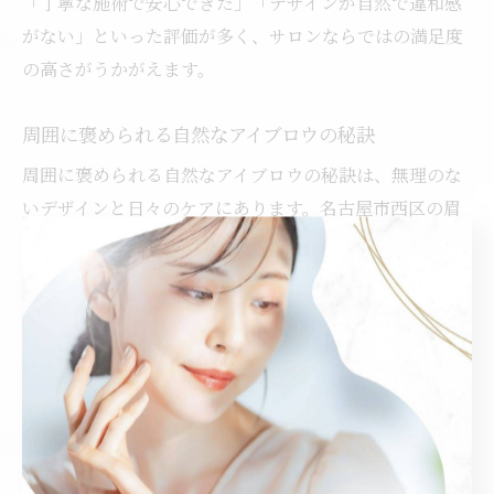
「丁寧な施術で安心できた」「デザインが自然で違和感
がない」といった評価が多く、サロンならではの満足度
の高さがうかがえます。
周囲に褒められる自然なアイブロウの秘訣
周囲に褒められる自然なアイブロウの秘訣は、無理のな
いデザインと日々のケアにあります。名古屋市西区の眉
毛サロンで施術を受けることで、自分に似合う眉毛の形
やバランスを知ることができ、毎日のセルフメイクも格
段に楽になります。特に、眉頭から眉尻までのグラデー
ションや毛流れを意識した仕上げが、ナチュラルさを引
き立てるポイントです。
失敗を防ぐためには、頻繁な自己処理を避け、定期的に
プロのチェックを受けることが大切です。実際に利用し
た方からは「自然なのにしっかり印象が変わる」「メイ