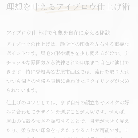
理想を叶えるアイブロウ仕上げ術
現
カウンセリングで導くあなただけのアイブ
ロウ
アイブロウ仕上げで印象を自在に変える秘訣
自然な眉毛で印象を変える方法
アイブロウの仕上げは、顔全体の印象を左右する重要な
ナチュラルアイブロウで垢抜け顔を手に入
ポイントです。眉毛の形や濃さを少し変えるだけで、ナ
れる
チュラルな雰囲気から洗練された印象まで自在に演出で
アイブロウ施術で自然な仕上げを叶えるコ
きます。特に愛知県名古屋市西区では、流行を取り入れ
ツ
つつも個々の骨格や表情に合わせたスタイリングが求め
毛量調整が決め手の自然派アイブロウ術
られています。
眉毛サロンならではの自然なデザイン提案
仕上げのコツとしては、まず自分の顔立ちやメイクの好
周囲に褒められる自然なアイブロウの秘訣
みに合わせてデザインを選ぶことが大切です。例えば、
アイブロウ施術で毎日をもっと素敵に
眉山の位置や太さを調整することで、目元が大きく見え
アイブロウ施術で朝のメイクが時短になる
たり、柔らかい印象を与えたりすることが可能です。サ
理由