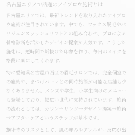
名古屋エリアで話題のアイブロウ施術とは
アイブロウ施術で流行デザインを楽しむ方
法
名古屋エリアでは、最新トレンドを取り入れたアイブロ
ウ施術が注目されています。中でも、ワックス脱毛やパ
トレンド眉に合うアイブロウの形と仕上げ
リジェンヌラッシュリフトとの組み合わせ、プロによる
術
骨格診断を活かしたデザイン提案が人気です。こうした
施術は、短時間で垢抜けた印象を作り、毎日のメイクを
格段に楽にしてくれます。
特に愛知県名古屋市西区の眉毛サロンでは、完全個室で
の施術や、まつげパーマとの同時施術が可能な店舗も少
なくありません。メンズや学生、小学生向けのメニュー
も登場しており、幅広い世代に支持されています。施術
の流れとしては、カウンセリング→デザイン提案→施術
→アフターケアというステップが基本です。
施術時のリスクとして、肌の赤みやアレルギー反応が出