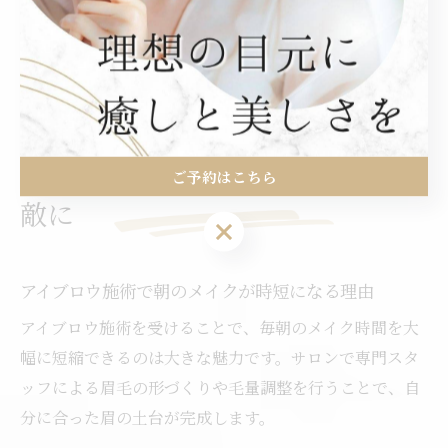
クが楽になった」といった体験談も寄せられており、プ
ロの技術とアドバイスが自信につながることが分かりま
す。
アイブロウ施術で毎日をもっと素
ご予約はこちら
敵に
ご予約はこちら
アイブロウ施術で朝のメイクが時短になる理由
アイブロウ施術を受けることで、毎朝のメイク時間を大
幅に短縮できるのは大きな魅力です。サロンで専門スタ
ッフによる眉毛の形づくりや毛量調整を行うことで、自
分に合った眉の土台が完成します。