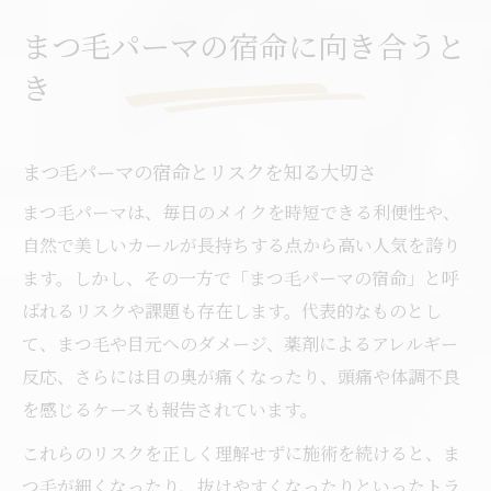
まつ毛パーマ宿命との向き合い方と心構え
まつ毛パーマの宿命に向き合うと
まつ毛パーマの宿命を正しく理解して選択
き
する
健康な目元を守るまつ毛パーマ術
まつ毛パーマで健康な目元を維持するコツ
まつ毛パーマの宿命とリスクを知る大切さ
まつ毛パーマ施術時に気をつけたい健康ポ
まつ毛パーマは、毎日のメイクを時短できる利便性や、
イント
自然で美しいカールが長持ちする点から高い人気を誇り
まつ毛パーマ後の目元ケアで健やかさを保
ます。しかし、その一方で「まつ毛パーマの宿命」と呼
つ方法
ばれるリスクや課題も存在します。代表的なものとし
まつ毛パーマが与える健康リスクとその対
て、まつ毛や目元へのダメージ、薬剤によるアレルギー
策
反応、さらには目の奥が痛くなったり、頭痛や体調不良
まつ毛パーマと健康な目元の両立の秘訣
を感じるケースも報告されています。
体調変化を感じたら考えたいポイント
これらのリスクを正しく理解せずに施術を続けると、ま
まつ毛パーマ中の体調不良サインを見逃さ
つ毛が細くなったり、抜けやすくなったりといったトラ