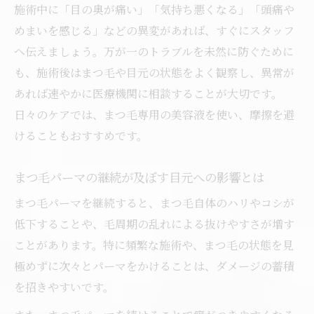
施術中に「目の奥が痛い」「気持ち悪くなる」「頭痛や
の対応
めまいを感じる」などの異変があれば、すぐにスタッフ
まつ毛パーマ後の目の奥が痛いときの対処
へ伝えましょう。万が一のトラブルを未然に防ぐために
法
も、施術後はまつ毛や目元の状態をよく観察し、異常が
まつ毛パーマで起こる体調変化と安全対策
あれば速やかに医療機関に相談することが大切です。
理想のまつ毛には定期ケアが重要
日々のケアでは、まつ毛専用の美容液を使い、摩擦を避
まつ毛パーマで美しいまつ毛を保つ定期ケ
けることもおすすめです。
ア術
まつ毛パーマの継続が及ぼす目元への影響とは
まつ毛パーマ後の理想の目元作りとケアの
関係
まつ毛パーマを継続すると、まつ毛自体のハリやコシが
低下することや、毛周期の乱れによる抜けやすさが増す
まつ毛パーマの持続期間を延ばすケア方法
ことがあります。特に頻繁な施術や、まつ毛の状態を見
まつ毛パーマ施術の頻度とケアのバランス
極めずに次々とパーマをかけることは、ダメージの蓄積
まつ毛パーマで後悔しないための定期的な
を招きやすいです。
ケア