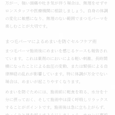
万が一、強い頭痛や吐き気が伴う場合は、無理をせずサ
ロンスタッフや医療機関に相談しましょう。自身の体調
の変化に敏感になり、無理のない範囲でまつ毛パーマを
楽しむことが大切です。
まつ毛パーマによるめまいを防ぐセルフケア術
まつ毛パーマ施術後にめまいを感じるケースも報告され
ています。これは薬剤のにおいによる軽い刺激、長時間
横になったことによる血圧の変動、または緊張による自
律神経の乱れが影響しています。特に体調が万全でない
場合は、めまいが起こりやすくなります。
めまいを防ぐためには、施術前に軽食を取る、水分を十
分に摂っておく、そして施術中は深く呼吸しリラックス
することがポイントです。施術後は急に立ち上がらず、
ゆっくりと体を起こすようにしましょう。サロンに事前