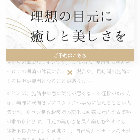
まつ毛パーマ中の体調不良サインを見逃さない
まつ毛パーマの施術中に体調不良を感じることは、決し
て珍しいことではありません。特に、目元がピリピリす
る、目の奥が痛い、息苦しさやめまいといった症状は、
ご予約はこちら
体からの重要なサインです。これらは、使用する薬剤や
ご予約はこちら
サロンの環境が体質に合わない場合や、長時間の施術に
よる負担が要因となることがあります。
たとえば、施術中に急に気分が悪くなった経験がある方
は、無理に我慢せずにスタッフへ早めに伝えることが大
切です。サロン側もお客様の変化に敏感に対応する姿勢
が求められます。目元の美しさを長く楽しむためにも、
体調不良のサインを見逃さず、自己管理とサロンのサポ