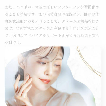
また、まつ毛パーマ後の正しいアフターケアを習慣化す
ることも重要です。まつ毛美容液や保湿ケア、目元の休
息を意識的に取り入れることで、ダメージの蓄積を防ぎ
ます。経験豊富なスタッフが在籍するサロンを選ぶこと
で、適切なアドバイスやサポートを受けられるのも安心
材料です。
まつ毛パーマの“宿命”ともいえるリスクと賢く付き合い
ながら、理想の目元と健康の両立を目指しましょう。自
分の目元や体調に合った方法を選ぶことで、長く美しい
目元を楽しむことができます。
体調変化を感じたら考えたいポイ
ント