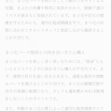
また、まつ毛パーマを続けることで癖がつきやすくなる
まつ毛パーマで後悔しない選択とは
反面、まぶたの皮膚や筋肉に負担がかかり、眼瞼下垂の
まつ毛パーマで後悔しないためのサロン選
リスクが高まると指摘されています。まつ毛や目元の健
び
康を守るためにも、適切な施術間隔を守り、まつ毛の状
まつ毛パーマ施術前に確認すべきポイント
態に合わせてサロンスタッフと相談しながら継続するこ
まつ毛パーマをやめた方がよいケースを知
とが大切です。
る
まつ毛パーマで失敗しない選択のコツ
まつ毛パーマ宿命との向き合い方と心構え
まつ毛パーマ宿命を意識した賢い判断方法
まつ毛パーマを美しく長く楽しむためには、“宿命”とも
いえるリスクと上手に向き合う心構えが不可欠です。ま
ず、理想の目元を追い求めるあまり、過度な施術や頻繁
なパーマを避けることが大切です。まつ毛の健康状態や
自分の体調に敏感になり、少しでも違和感があれば無理
をしないことがポイントです。
また、年齢やまつ毛の質によって適切な施術頻度やケア