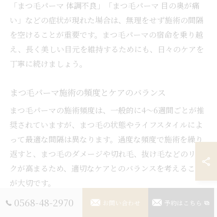
「まつ毛パーマ 体調不良」「まつ毛パーマ 目の奥が痛
い」などの症状が現れた場合は、無理をせず施術の間隔
を空けることが重要です。まつ毛パーマの宿命を乗り越
え、長く美しい目元を維持するためにも、日々のケアを
丁寧に続けましょう。
まつ毛パーマ施術の頻度とケアのバランス
まつ毛パーマの施術頻度は、一般的に4～6週間ごとが推
奨されていますが、まつ毛の状態やライフスタイルによ
って最適な間隔は異なります。過度な頻度で施術を繰り
返すと、まつ毛のダメージや切れ毛、抜け毛などのリス
クが高まるため、適切なケアとのバランスを考えること
が大切です。
0568-48-2970
自分のまつ毛の状態を定期的に確認し、細くなったりボ
お問い合わせ
予約はこちら
リュームが減ってきた場合は、施術の回数を減らす・休