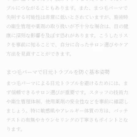
ない
ブルにつながることもあります。また、まつ毛パーマで
失明する可能性は非常に低いとされていますが、施術時
まつ毛パーマで気分が悪くなったときの対
の衛生管理や薬剤の取り扱いが不十分な場合は、目の健
処法
康に深刻な影響を及ぼす恐れがあります。こうしたリス
まつ毛パーマ後の頭痛やめまいに注意する
クを事前に知ることで、自分に合ったサロン選びやケア
理由
方法を見直すことができます。
まつ毛パーマ施術時の体調管理の重要性
まつ毛パーマで体調の変化を感じた時の判
まつ毛パーマで目元トラブルを防ぐ基本姿勢
断基準
まつ毛パーマによる目元トラブルを避けるためには、ま
まつ毛パーマ後の頭痛やめまい対策法
ず信頼できるサロン選びが重要です。スタッフの技術力
まつ毛パーマ後の頭痛を和らげるためにで
や衛生管理体制、使用薬剤の安全性などを事前に確認し
きること
ましょう。特に敏感肌やアレルギー体質の方は、パッチ
まつ毛パーマによるめまいを防ぐセルフケ
テストの有無やカウンセリングの丁寧さもポイントとな
ア術
ります。
まつ毛パーマ施術後に体調不良が出た場合