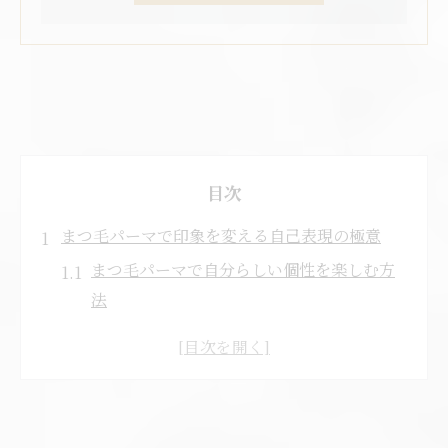
目次
まつ毛パーマで印象を変える自己表現の極意
まつ毛パーマで自分らしい個性を楽しむ方
法
自己表現に最適なまつ毛パーマの魅力とは
印象を自在に操るまつ毛パーマのテクニッ
ク
まつ毛パーマが叶える理想の目元デザイン