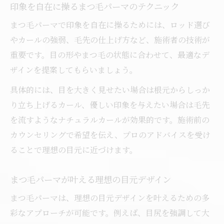
印象を自在に操るまつ毛パーマのテクニック
ント
自分らしい目元作りに最適なまつ毛パーマ
まつ毛パーマで印象を自在に操るためには、ロッド選び
手法
やカールの強弱、毛先の仕上げ方など、施術者の技術が
重要です。目の形やまつ毛の状態に合わせて、最適なデ
まつ毛パーマ施術の流れと押さえるべき注
ザインを提案してもらいましょう。
意点
施術当日のまつ毛パーマ注意点を徹底解説
具体的には、目を大きく見せたい場合は根元からしっか
まつ毛パーマの資格と施術者選びの基準
り立ち上げるカール、優しい印象を与えたい場合は毛先
を流すようなナチュラルカールが効果的です。施術前の
まつ毛パーマが向いている人の特徴と注意点
カウンセリングで希望を伝え、プロのアドバイスを受け
まつ毛パーマが向いている人の特徴を解説
ることで理想の目元に近づけます。
まつ毛パーマしない方がいい場合の判断基
準
まつ毛パーマが叶える理想の目元デザイン
自己表現にまつ毛パーマが適するケースと
まつ毛パーマは、理想の目元デザインを叶えるための多
は
彩なアプローチが可能です。例えば、目尻を強調して大
まつ毛パーマNG行為とその理由を知ろう