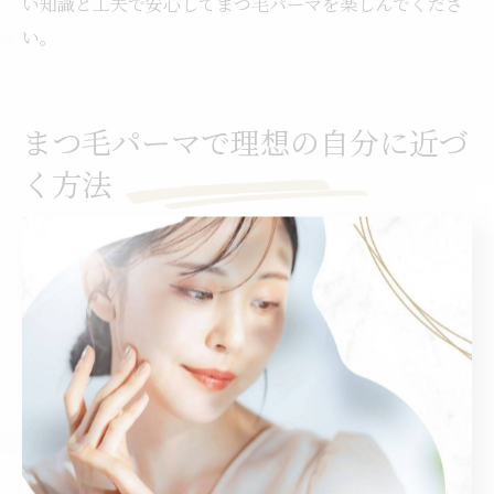
い知識と工夫で安心してまつ毛パーマを楽しんでくださ
い。
まつ毛パーマで理想の自分に近づ
く方法
まつ毛パーマを活かして理想の自分を表現
まつ毛パーマは、目元の印象を大きく変えることができ
る自己表現の手段として注目されています。自分の個性
や理想のスタイルに合わせて、ナチュラルなカールやし
っかりとした立ち上げなど、さまざまなデザインが可能
です。例えば、柔らかな雰囲気を演出したい方は緩やか
なカール、華やかな印象を求める方は根元からしっかり