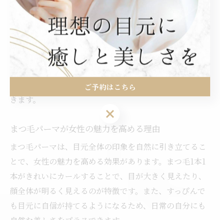
と立ち上げるデザインが選ばれています。
まつ毛パーマによって、自分自身の魅力を最大限に引き
出し、他の人とは違うオリジナルの美しさを表現できる
のが大きな魅力です。また、まつ毛の長さや毛質、目の
形に合わせて施術内容を調整できるため、「自分らし
さ」を大切にしながら理想の目元を作り上げることがで
ご予約はこちら
きます。
ご予約はこちら
まつ毛パーマが女性の魅力を高める理由
まつ毛パーマは、目元全体の印象を自然に引き立てるこ
とで、女性の魅力を高める効果があります。まつ毛1本1
本がきれいにカールすることで、目が大きく見えたり、
顔全体が明るく見えるのが特徴です。また、すっぴんで
も目元に自信が持てるようになるため、日常の自分にも