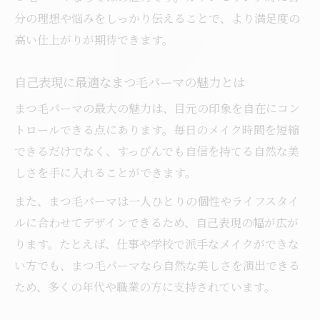
分の理想や悩みをしっかり伝えることで、より満足度の
まつ毛パーマで変わる毎日のメイク時間
高い仕上がりが期待できます。
まつ毛パーマ施術前に知りたいポイント
自然な美しさを引き出すまつ毛パーマの魅力
自己表現に最適なまつ毛パーマの魅力とは
まつ毛パーマで叶える自然な美しさの秘密
まつ毛パーマの最大の魅力は、目元の印象を自在にコン
ナチュラル派に人気のまつ毛パーマ活用術
トロールできる点にあります。毎日のメイク時間を短縮
まつ毛パーマの自然な仕上がりを実現する
できるだけでなく、すっぴんでも自信を持てる自然な美
コツ
しさを手に入れることができます。
まつ毛パーマが自然な印象を与える理由と
また、まつ毛パーマは一人ひとりの個性やライフスタイ
は
ルに合わせてデザインできるため、自己表現の幅が広が
自然な目元を演出するまつ毛パーマの選び
ります。たとえば、仕事や学校で派手なメイクができな
方
い方でも、まつ毛パーマなら自然な美しさを演出できる
自分らしい目元作りに役立つ施術ポイント
ため、多くの年代や職業の方に支持されています。
まつ毛パーマ施術で大切な自己表現のポイ