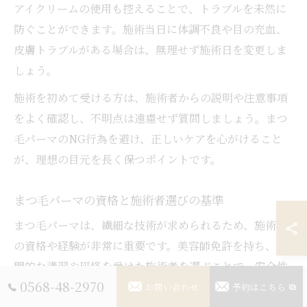
アイクリームの使用も控えることで、トラブルを未然に
防ぐことができます。施術当日に体調不良や目の充血、
皮膚トラブルがある場合は、無理せず施術日を変更しま
しょう。
施術を初めて受ける方は、施術者からの説明や注意事項
をよく確認し、不明点は遠慮せず質問しましょう。まつ
毛パーマのNG行為を避け、正しいケアを心がけること
が、理想の目元を長く保つポイントです。
まつ毛パーマの資格と施術者選びの基準
まつ毛パーマは、繊細な技術が求められるため、施術者
の資格や経験が非常に重要です。美容師免許を持ち、専
門的な講習や研修を受けた施術者を選ぶことで、安全性
0568-48-2970
と仕上がりの美しさが確保されます。資格の有無はサロ
お問い合わせ
予約はこちら