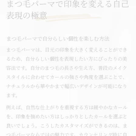
まつ毛パーマで印象を変える自己
まつ毛パーマの個性を活かすコツと注意点
表現の極意
個性的な目元を叶えるまつ毛パーマ活用術
まつ毛パーマで個性的な目元を演出する秘
訣
まつ毛パーマで自分らしい個性を楽しむ方法
まつ毛パーマのデザイン選びと自己表現の
まつ毛パーマは、目元の印象を大きく変えることができ
関係
るため、自分らしい個性を表現したい方にぴったりの美
理想の目元を目指すまつ毛パーマの活用法
容法です。自分のまつ毛の長さや生え方、普段のメイク
まつ毛パーマで個性を引き出すポイント解
スタイルに合わせてカールの強さや角度を選ぶことで、
説
ナチュラルから華やかまで幅広いデザインが可能になり
まつ毛パーマ初めての方へおすすめの工夫
ます。
まつ毛パーマで理想の自分に近づく方法
例えば、自然な仕上がりを重視する方は緩やかなカール
まつ毛パーマを活かして理想の自分を表現
を、印象を強めたい方はしっかりとしたカールを選ぶと
良いでしょう。こうしたカスタマイズができるのは、ま
まつ毛パーマが女性の魅力を高める理由
つ毛パーマならではの魅力です。カウンセリング時に自
理想の目元へ導くまつ毛パーマの実践法